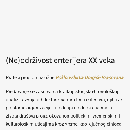
(Ne)održivost enterijera XX veka
Prateći program izložbe
Poklon-zbirka Dragiše Brašovana
Predavanje se zasniva na kratkoj istorijsko-hronološkoj
analizi razvoja arhitekture, samim tim i enterijera, njihove
prostorne organizacije i uređenja u odnosu na način
života društva prouzrokovanog političkim, vremenskim i
kulturološkim uticajima kroz vreme, kao ključnog činioca