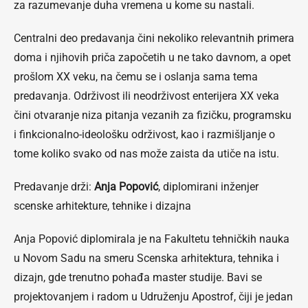
za razumevanje duha vremena u kome su nastali.
Centralni deo predavanja čini nekoliko relevantnih primera
doma i njihovih priča započetih u ne tako davnom, a opet
prošlom XX veku, na čemu se i oslanja sama tema
predavanja. Održivost ili neodrživost enterijera XX veka
čini otvaranje niza pitanja vezanih za fizičku, programsku
i finkcionalno-ideološku održivost, kao i razmišljanje o
tome koliko svako od nas može zaista da utiče na istu.
Predavanje drži:
Anja Popović
, diplomirani inženjer
scenske arhitekture, tehnike i dizajna
Anja Popović diplomirala je na Fakultetu tehničkih nauka
u Novom Sadu na smeru Scenska arhitektura, tehnika i
dizajn, gde trenutno pohađa master studije. Bavi se
projektovanjem i radom u Udruženju Apostrof, čiji je jedan