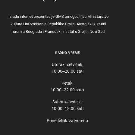
Izradu internet prezentacije GMS omogućili su Ministarstvo
kulture i informisanja Republike Srbije, Austrijski kulturni
forum u Beogradu i Francuski institut u Srbiji - Novi Sad.
RADNO VREME
Utorak‒četvrtak:
10.00‒20.00 sati
Petak:
10.00‒22.00 sata
Subota‒nedelja:
10.00‒18.00 sati
Ponedeljak: zatvoreno