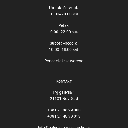
Utorak‒četvrtak:
10.00‒20.00 sati
Petak:
10.00‒22.00 sata
Subota‒nedelja:
10.00‒18.00 sati
Ponedeljak: zatvoreno
KONTAKT
Trg galerija 1
21101 Novi Sad
+381 21 48 99 000
+381 21 48 99 013
info@galerijamaticesrpske.rs