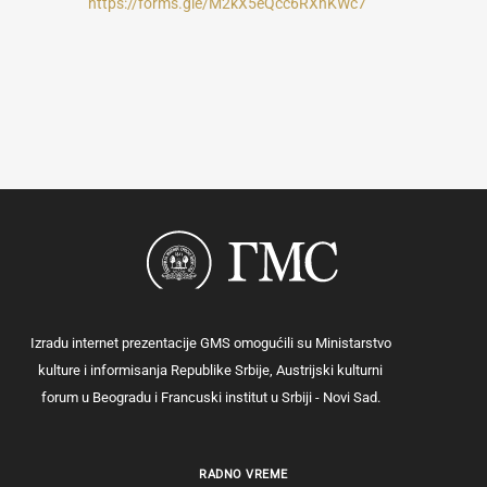
https://forms.gle/M2kX5eQcc6RXhKWc7
Izradu internet prezentacije GMS omogućili su Ministarstvo
kulture i informisanja Republike Srbije, Austrijski kulturni
forum u Beogradu i Francuski institut u Srbiji - Novi Sad.
RADNO VREME