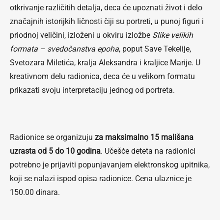
otkrivanje različitih detalja, deca će upoznati život i delo
značajnih istorijkih ličnosti čiji su portreti, u punoj figuri i
priodnoj veličini, izloženi u okviru izložbe
Slike velikih
formata – svedočanstva epoha
, poput Save Tekelije,
Svetozara Miletića, kralja Aleksandra i kraljice Marije. U
kreativnom delu radionica, deca će u velikom formatu
prikazati svoju interpretaciju jednog od portreta.
Radionice se organizuju
za maksimalno 15 mališana
uzrasta od 5 do 10 godina
. Učešće deteta na radionici
potrebno je prijaviti popunjavanjem elektronskog upitnika,
koji se nalazi ispod opisa radionice. Cena ulaznice je
150.00 dinara.