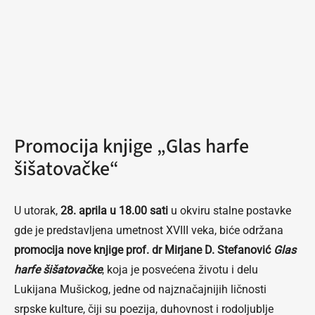
Promocija knjige „Glas harfe
šišatovačke“
U utorak,
28. aprila u 18.00 sati
u okviru stalne postavke
gde je predstavljena umetnost XVIII veka, biće održana
promocija nove knjige prof. dr Mirjane D. Stefanović
Glas
harfe šišatovačke
, koja je posvećena životu i delu
Lukijana Mušickog, jedne od najznačajnijih ličnosti
srpske kulture, čiji su poezija, duhovnost i rodoljublje