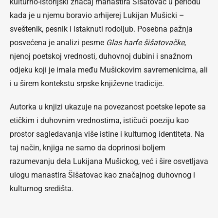
kulturno-istorijski značaj manastira Šišatovac u periodu
kada je u njemu boravio arhijerej Lukijan Mušicki –
sveštenik, pesnik i istaknuti rodoljub. Posebna pažnja
posvećena je analizi pesme
Glas harfe šišatovačke
,
njenoj poetskoj vrednosti, duhovnoj dubini i snažnom
odjeku koji je imala među Mušickovim savremenicima, ali
i u širem kontekstu srpske književne tradicije.
Autorka u knjizi ukazuje na povezanost poetske lepote sa
etičkim i duhovnim vrednostima, ističući poeziju kao
prostor sagledavanja više istine i kulturnog identiteta. Na
taj način, knjiga ne samo da doprinosi boljem
razumevanju dela Lukijana Mušickog, već i šire osvetljava
ulogu manastira Šišatovac kao značajnog duhovnog i
kulturnog središta.