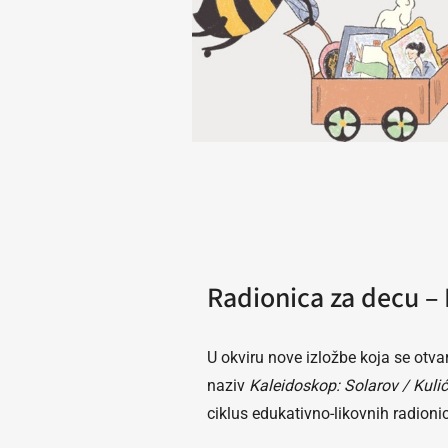
Radionica za decu –
U okviru nove izložbe koja se otvar
naziv
Kaleidoskop: Solarov / Kuli
ciklus edukativno-likovnih radioni