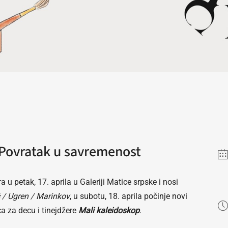
 Povratak u savremenost
a u petak, 17. aprila u Galeriji Matice srpske i nosi
ć / Ugren / Marinkov
, u subotu, 18. aprila počinje novi
ca za decu i tinejdžere
Mali kaleidoskop
.