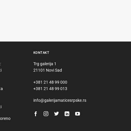
KONTAKT
:
Trg galerija 1
i
21101 Novi Sad
+381 21 48 99 000
ta
+381 21 48 99 013
info@galerijamaticesrpske.rs
i
voreno