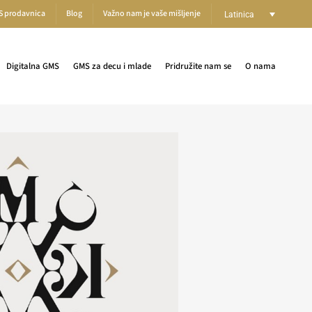
S prodavnica
Blog
Važno nam je vaše mišljenje
Latinica
Digitalna GMS
GMS za decu i mlade
Pridružite nam se
O nama