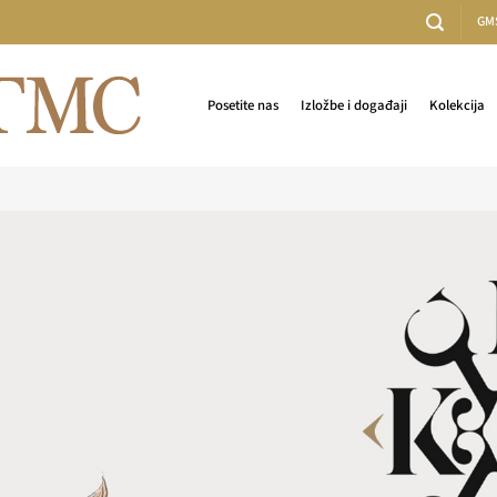
GM
Posetite nas
Izložbe i događaji
Kolekcija