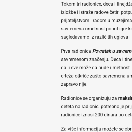
Tokom tri radionice, deca i tinejdž
izložbe i istraže radove četiri po
prijateljstvom i radom u muzejima.
savremena umetnost poput igre ko
sagledavamo iz različitih uglova 
Prva radionica
Povratak u savrem
savremenom značenju. Deca i tinej
da li sve može da bude umetnost.
crteža otkriće zašto savremena u
zapravo nije.
Radionice se organizuju za
maksim
deteta na radionici potrebno je pr
radionice iznosi 200 dinara po det
Za više informacija možete se obr