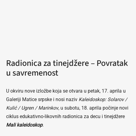
Radionica za tinejdžere – Povratak
u savremenost
U okviru nove izložbe koja se otvara u petak, 17. aprila u
Galeriji Matice srpske i nosi naziv
Kaleidoskop: Solarov /
Kulić / Ugren / Marinkov
, u subotu, 18. aprila počinje novi
ciklus edukativno-likovnih radionica za decu i tinejdžere
Mali kaleidoskop
.