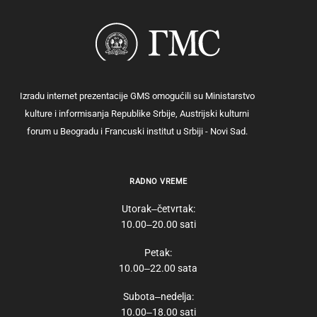
Izradu internet prezentacije GMS omogućili su Ministarstvo
kulture i informisanja Republike Srbije, Austrijski kulturni
forum u Beogradu i Francuski institut u Srbiji - Novi Sad.
RADNO VREME
Utorak‒četvrtak:
10.00‒20.00 sati
Petak:
10.00‒22.00 sata
Subota‒nedelja:
10.00‒18.00 sati