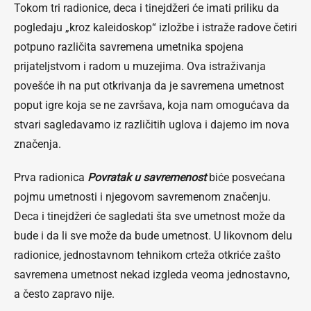
Tokom tri radionice, deca i tinejdžeri će imati priliku da
pogledaju „kroz kaleidoskop“ izložbe i istraže radove četiri
potpuno različita savremena umetnika spojena
prijateljstvom i radom u muzejima. Ova istraživanja
povešće ih na put otkrivanja da je savremena umetnost
poput igre koja se ne završava, koja nam omogućava da
stvari sagledavamo iz različitih uglova i dajemo im nova
značenja.
Prva radionica
Povratak u savremenost
biće posvećana
pojmu umetnosti i njegovom savremenom značenju.
Deca i tinejdžeri će sagledati šta sve umetnost može da
bude i da li sve može da bude umetnost. U likovnom delu
radionice, jednostavnom tehnikom crteža otkriće zašto
savremena umetnost nekad izgleda veoma jednostavno,
a često zapravo nije.