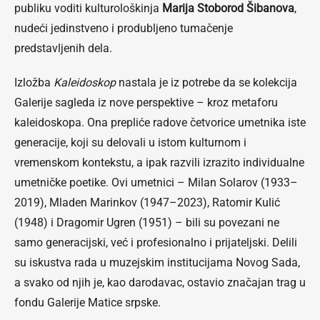
publiku voditi kulturološkinja
Marija Stoborod Šibanova
,
nudeći jedinstveno i produbljeno tumačenje
predstavljenih dela.
Izložba
Kaleidoskop
nastala je iz potrebe da se kolekcija
Galerije sagleda iz nove perspektive – kroz metaforu
kaleidoskopa. Ona prepliće radove četvorice umetnika iste
generacije, koji su delovali u istom kulturnom i
vremenskom kontekstu, a ipak razvili izrazito individualne
umetničke poetike. Ovi umetnici – Milan Solarov (1933–
2019), Mladen Marinkov (1947–2023), Ratomir Kulić
(1948) i Dragomir Ugren (1951) – bili su povezani ne
samo generacijski, već i profesionalno i prijateljski. Delili
su iskustva rada u muzejskim institucijama Novog Sada,
a svako od njih je, kao darodavac, ostavio značajan trag u
fondu Galerije Matice srpske.