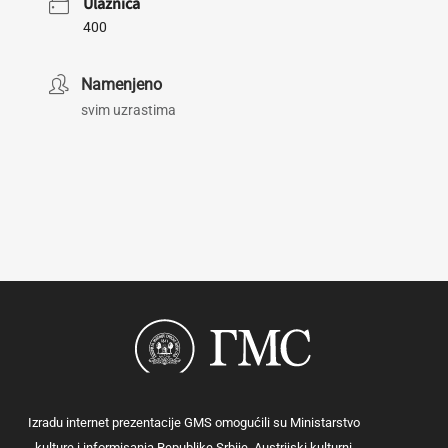
Ulaznica
400
Namenjeno
svim uzrastima
Izradu internet prezentacije GMS omogućili su Ministarstvo
kulture i informisanja Republike Srbije, Austrijski kulturni