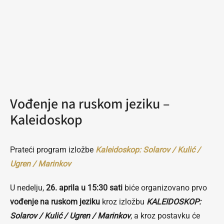
Vođenje na ruskom jeziku –
Kaleidoskop
Prateći program izložbe
Kaleidoskop: Solarov / Kulić /
Ugren / Marinkov
U nedelju,
26. aprila u 15:30 sati
biće organizovano prvo
vođenje na ruskom jeziku
kroz izložbu
KALEIDOSKOP:
Solarov / Kulić / Ugren / Marinkov
, a kroz postavku će