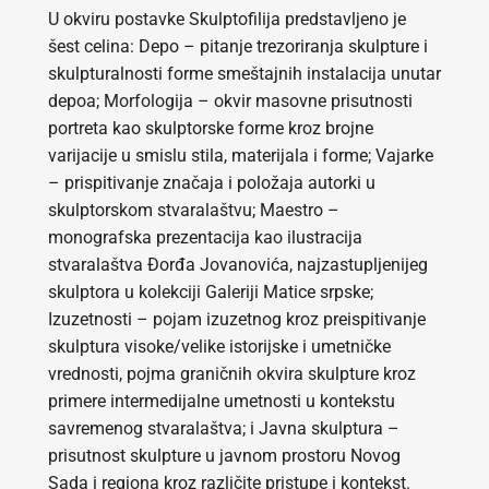
U okviru postavke Skulptofilija predstavljeno je
šest celina: Depo – pitanje trezoriranja skulpture i
skulpturalnosti forme smeštajnih instalacija unutar
depoa; Morfologija – okvir masovne prisutnosti
portreta kao skulptorske forme kroz brojne
varijacije u smislu stila, materijala i forme; Vajarke
– prispitivanje značaja i položaja autorki u
skulptorskom stvaralaštvu; Maestro –
monografska prezentacija kao ilustracija
stvaralaštva Đorđa Jovanovića, najzastupljenijeg
skulptora u kolekciji Galeriji Matice srpske;
Izuzetnosti – pojam izuzetnog kroz preispitivanje
skulptura visoke/velike istorijske i umetničke
vrednosti, pojma graničnih okvira skulpture kroz
primere intermedijalne umetnosti u kontekstu
savremenog stvaralaštva; i Javna skulptura –
prisutnost skulpture u javnom prostoru Novog
Sada i regiona kroz različite pristupe i kontekst.