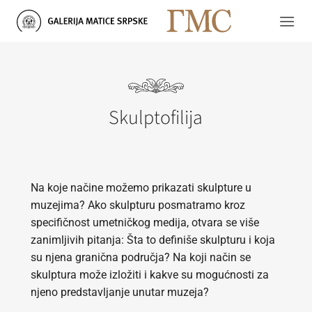
Skip
to
content
Skulptofilija
Na koje načine možemo prikazati skulpture u
muzejima? Ako skulpturu posmatramo kroz
specifičnost umetničkog medija, otvara se više
zanimljivih pitanja: Šta to definiše skulpturu i koja
su njena granična područja? Na koji način se
skulptura može izložiti i kakve su mogućnosti za
njeno predstavljanje unutar muzeja?