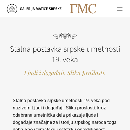
Skip
to
content
Stalna postavka srpske umetnosti
19. veka
Ljudi i događaji. Slika prošlosti.
Stalna postavka srpske umetnosti 19. veka pod
nazivom Ljudi i događaji. Slika prošlosti. kroz
odabrana umetnička dela prikazuje ljude i
događaje značajne za istoriju srpskog naroda toga
doba, kao i tematsku i estetsku opredeljenost