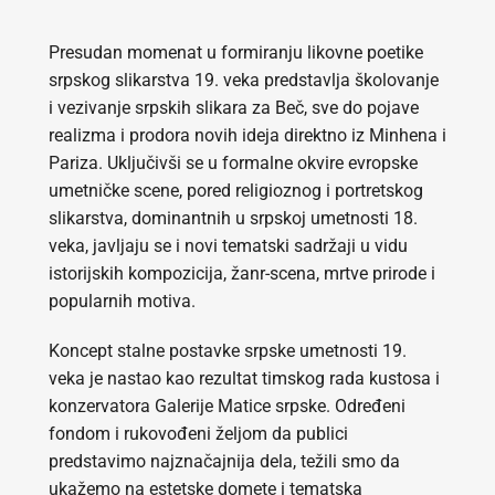
Presudan momenat u formiranju likovne poetike
srpskog slikarstva 19. veka predstavlja školovanje
i vezivanje srpskih slikara za Beč, sve do pojave
realizma i prodora novih ideja direktno iz Minhena i
Pariza. Uključivši se u formalne okvire evropske
umetničke scene, pored religioznog i portretskog
slikarstva, dominantnih u srpskoj umetnosti 18.
veka, javljaju se i novi tematski sadržaji u vidu
istorijskih kompozicija, žanr-scena, mrtve prirode i
popularnih motiva.
Koncept stalne postavke srpske umetnosti 19.
veka je nastao kao rezultat timskog rada kustosa i
konzervatora Galerije Matice srpske. Određeni
fondom i rukovođeni željom da publici
predstavimo najznačajnija dela, težili smo da
ukažemo na estetske domete i tematska