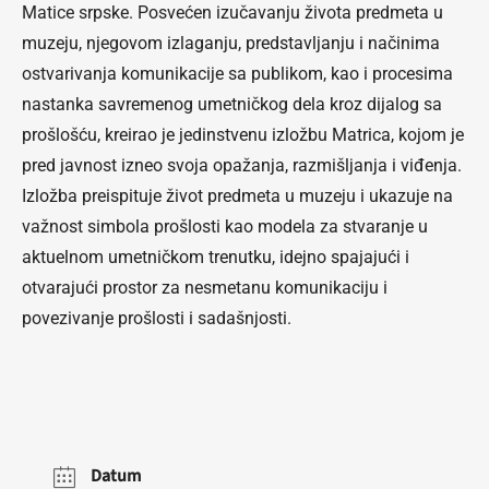
Matice srpske. Posvećen izučavanju života predmeta u
muzeju, njegovom izlaganju, predstavljanju i načinima
ostvarivanja komunikacije sa publikom, kao i procesima
nastanka savremenog umetničkog dela kroz dijalog sa
prošlošću, kreirao je jedinstvenu izložbu Matrica, kojom je
pred javnost izneo svoja opažanja, razmišljanja i viđenja.
Izložba preispituje život predmeta u muzeju i ukazuje na
važnost simbola prošlosti kao modela za stvaranje u
aktuelnom umetničkom trenutku, idejno spajajući i
otvarajući prostor za nesmetanu komunikaciju i
povezivanje prošlosti i sadašnjosti.
Datum