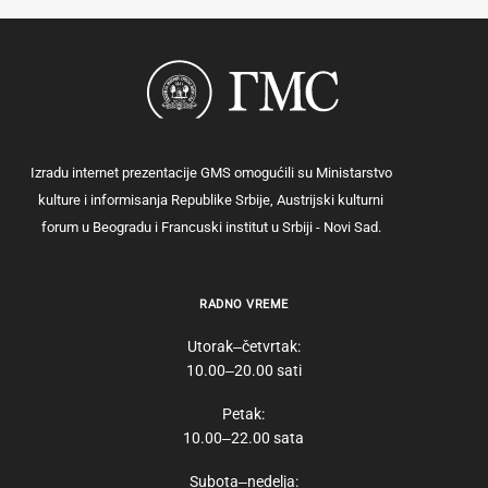
Izradu internet prezentacije GMS omogućili su Ministarstvo
kulture i informisanja Republike Srbije, Austrijski kulturni
forum u Beogradu i Francuski institut u Srbiji - Novi Sad.
RADNO VREME
Utorak‒četvrtak:
10.00‒20.00 sati
Petak:
10.00‒22.00 sata
Subota‒nedelja: