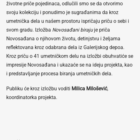
životne priče pojedinaca, odlučili smo se da otvorimo
svoju kolekciju i ponudimo je sugrađanima da kroz
umetnička dela u našem prostoru ispričaju priču o sebi i
svom gradu. Izložba
Novosađani biraju
je priča
Novosađana o njihovom životu, detinjstvu i željama
reflektovana kroz odabrana dela iz Galerijskog depoa.
Kroz priču o 41 umetničkom delu na izložbi obuhvatiće se
impresije Novosađana i ukazaće se na ideju projekta, kao
i predstavljanje procesa biranja umetničkih dela.
Publiku će kroz izložbu voditi
Milica Milošević
,
koordinatorka projekta.