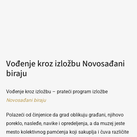
Vođenje kroz izložbu Novosađani
biraju
Vođenje kroz izložbu – prateći program izložbe
Novosađani biraju
Polazeći od činjenice da grad oblikuju građani, njihovo
poreklo, nasleđe, navike i opredeljenja, a da muzej jeste
mesto kolektivnog pamćenja koji sakuplja i čuva različite