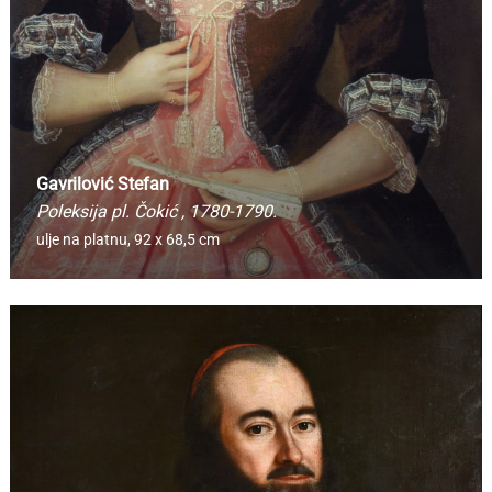
Gavrilović Stefan
Poleksija pl. Čokić
, 1780-1790.
ulje na platnu,
92 x 68,5 cm