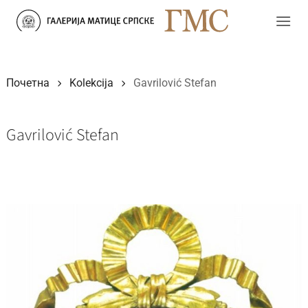
Прескочи
на
садржај
Почетна
Kolekcija
Gavrilović Stefan
Gavrilović Stefan