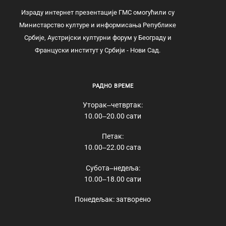
Израду интернет презентације ГМС омогућили су
Министарство културе и информисања Републике
Србије, Аустријски културни форум у Београду и
Француски институт у Србији - Нови Сад.
РАДНО ВРЕМЕ
Уторак‒четвртак:
10.00‒20.00 сати
Петак:
10.00‒22.00 сата
Субота‒недеља:
10.00‒18.00 сати
Понедељак: затворено