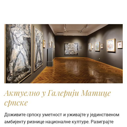
Актуелно у Галерији Матице
српске
Доживите српску уметност и уживајте у јединственом
амбијенту ризнице националне културе. Разиграјте