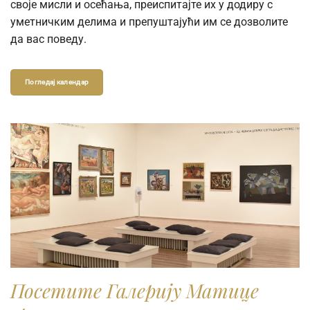
своје мисли и осећања, преиспитајте их у додиру с
уметничким делима и препуштајући им се дозволите
да вас поведу.
Погледај календар
Посетите Галерију Матице