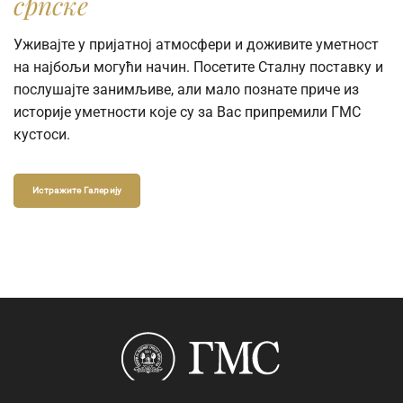
српске
Уживајте у пријатној атмосфери и доживите уметност
на најбољи могући начин. Посетите Сталну поставку и
послушајте занимљиве, али мало познате приче из
историје уметности које су за Вас припремили ГМС
кустоси.
Истражите Галерију