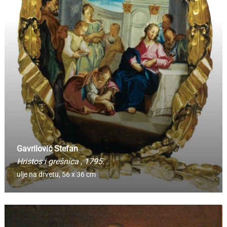
Gavrilović Stefan
Hristos i grešnica
, 1795.
ulje na drvetu,
56 x 36 cm