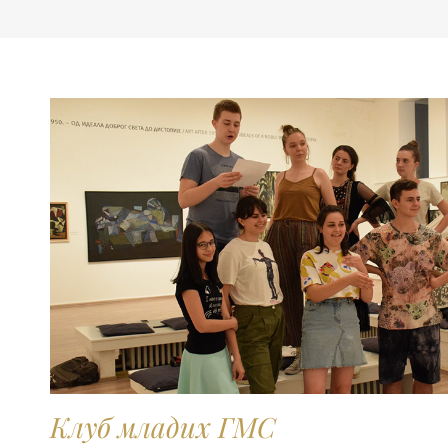
Kлуб младих ГМС