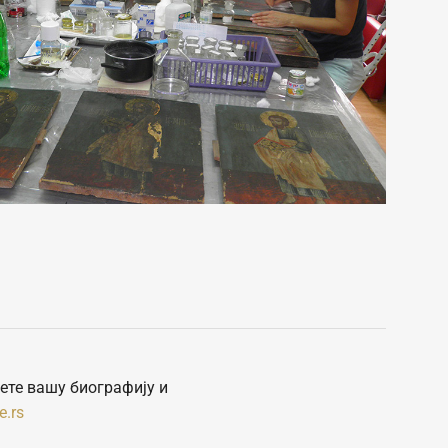
ете вашу биографију и
e.rs