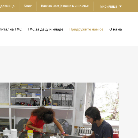
одавница
Блог
Важно нам је ваше мишљење
Ћирилица
гитална ГМС
ГМС за децу и младе
Придружите нам се
О нама