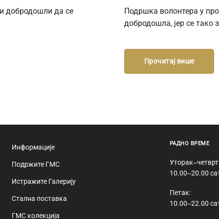
ни добродошли да се
Подршка волонтера у про
добродошла, јер се тако 
Прочитај више
РАДНО ВРЕМЕ
Информације
Уторак‒четврт
Подржите ГМС
10.00‒20.00 са
Истражите Галерију
Петак:
Стална поставка
10.00‒22.00 са
ГМС колекција