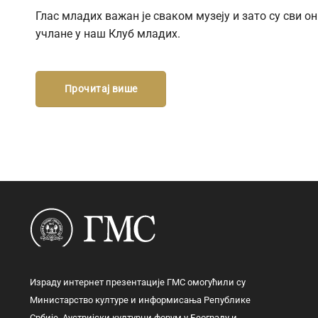
Глас младих важан је сваком музеју и зато су сви о
учлане у наш Клуб младих.
Прочитај више
Израду интернет презентације ГМС омогућили су
Министарство културе и информисања Републике
Србије, Аустријски културни форум у Београду и