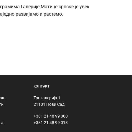
грамима Галерије Матице српске је увек
заједно развијамо и растемо.
КОНТАКТ
ак:
Трг галерија 1
ти
21101 Нови Сад
+381 21 48 99 000
та
+381 21 48 99 013