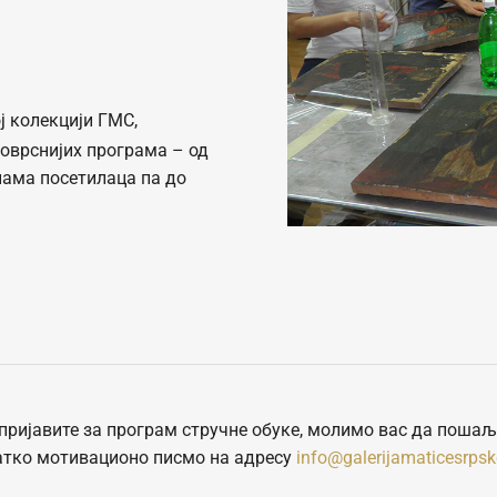
ј колекцији ГМС,
новрснијих програма – од
ама посетилаца па до
 пријавите за програм стручне обуке, молимо вас да пошаљ
атко мотивационо писмо на адресу
info@galerijamaticesrpsk