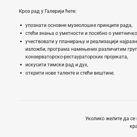
Кроз рад у Галерији ћете:
упознати основне музеолошке принципе рада,
стећи знања о уметности и посебно о уметничко
учествовати у планирању и реализацији најраз
изложби, програма намењених различитим груп
конзерваторско-рестаураторских пројеката,
искусити тимски рад и дух,
открити нове таленте и стећи вештине.
Уколико желите да се
кр