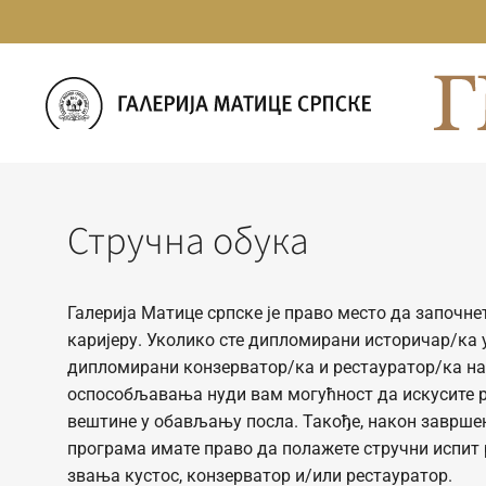
Прескочи
на
садржај
Стручна обука
Галерија Матице српске је право место да започн
каријеру. Уколико сте дипломирани историчар/ка 
дипломирани конзерватор/ка и рестауратор/ка н
оспособљавања нуди вам могућност да искусите ра
вештине у обављању посла. Такође, након заврше
програма имате право да полажете стручни испит
звања кустос, конзерватор и/или рестауратор.