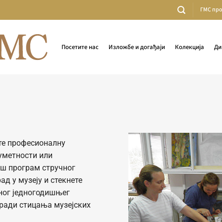
ГМС пр
Посетите нас
Изложбе и догађаји
Колекција
Ди
ете професионалну
уметности или
аш програм стручног
д у музеју и стекнете
ног једногодишњег
 ради стицања музејских