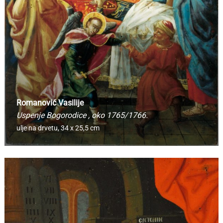
Romanović Vasilije
Uspenje Bogorodice
, oko 1765/1766.
ulje na drvetu,
34 x 25,5 cm