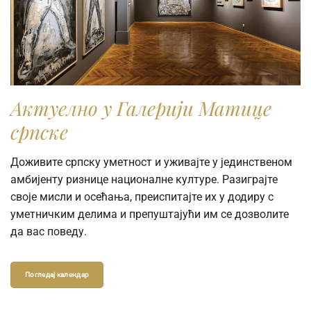
Актуелно у Галерији Матице
српске
Доживите српску уметност и уживајте у јединственом
амбијенту ризнице националне културе. Разиграјте
своје мисли и осећања, преиспитајте их у додиру с
уметничким делима и препуштајући им се дозволите
да вас поведу.
Погледај календар