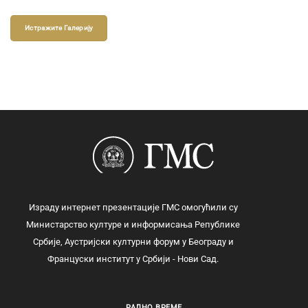
Истражите Галерију
Израду интернет презентације ГМС омогућили су
Министарство културе и информисања Републике
Србије, Аустријски културни форум у Београду и
Француски институт у Србији - Нови Сад.
РАДНО ВРЕМЕ