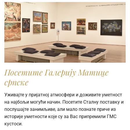
Посетите Галерију Матице
српске
Уживајте у пријатној атмосфери и доживите уметност
на најбољи могући начин. Посетите Сталну поставку и
послушајте занимљиве, али мало познате приче из
историје уметности које су за Вас припремили ГМС
кустоси.