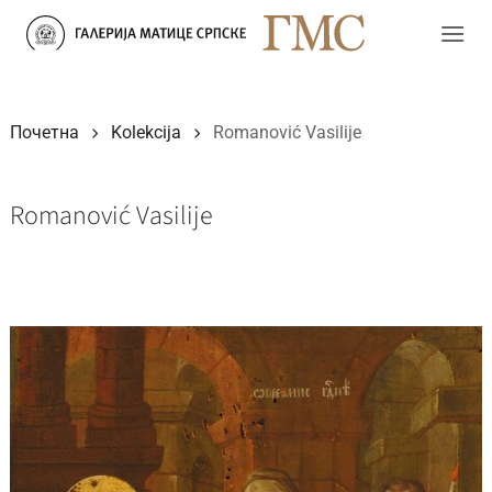
Прескочи
на
садржај
Почетна
Kolekcija
Romanović Vasilije
Romanović Vasilije