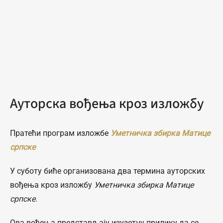
Ауторска вођења кроз изложбу
Пратећи програм изложбе
Уметничка збирка Матице
српске
У суботу биће организована два термина ауторских
вођења кроз изложбу
Уметничка збирка Матице
српске
.
Ова вођења представљају изузетну прилику да се