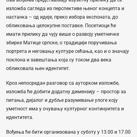
изложба сагледа из перспективе њеног концепта и
настанка – од идеје, преко избора експоната, до
обликовања целокупне поставке. Посетиоци ће
имати прилику да чују више о развоју уметничке
збирке Матице српске, о традицији поручивања
портрета и неговању културе сећања, као и о значају
поклона и завештања која су током два века
обликовала њен идентитет.
Кроз непосредан разговор са ауторком изложбе,
изложба ће добити додатну димензију – простор за
питања, дијалог и дубље разумевање улоге коју
уметност има у очувању културног континуитета и
идентитета.
Вођења ће бити организована у суботу у 13.00 и 17.00