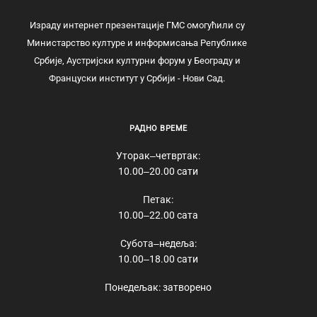
Израду интернет презентације ГМС омогућили су
Министарство културе и информисања Републике
Србије, Аустријски културни форум у Београду и
Француски институт у Србији - Нови Сад.
РАДНО ВРЕМЕ
Уторак‒четвртак:
10.00‒20.00 сати
Петак:
10.00‒22.00 сата
Субота‒недеља:
10.00‒18.00 сати
Понедељак: затворено