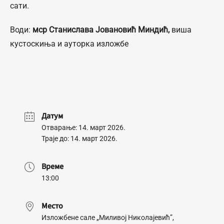
сати.
Води:
мср Станислава Јовановић Миндић,
виша
кустоскиња и ауторка изложбе
Датум
Отварање: 14. март 2026.
Траје до: 14. март 2026.
Време
13:00
Место
Изложбене сале „Миливој Николајевић”,