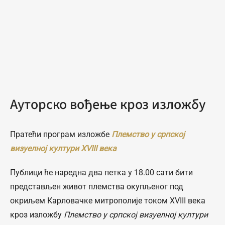
Ауторско вођење кроз изложбу
Пратећи програм изложбе
Племство у српској
визуелној култури XVIII века
Публици ће наредна два петка у 18.00 сати бити
представљен живот племства окупљеног под
окриљем Карловачке митрополије током XVIII века
кроз изложбу
Племство у српској визуелној култури