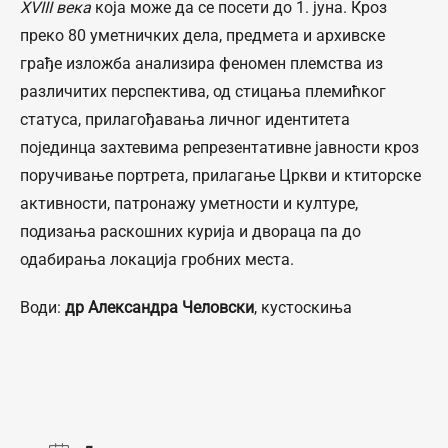
XVIII
века
која може да се посети до 1. јуна. Кроз
преко 80 уметничких дела, предмета и архивске
грађе изложба анализира феномен племства из
различитих перспектива, од стицања племићког
статуса, прилагођавања личног идентитета
појединца захтевима репрезентативне јавности кроз
поручивање портрета, прилагање Цркви и ктиторске
активности, патронажу уметности и културе,
подизања раскошних курија и двораца па до
одабирања локација гробних места.
Води:
др Александра Человски
, кустоскиња