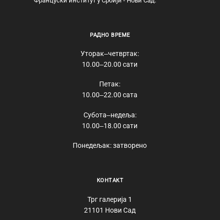
Француски институт у Србији - Нови Сад.
РАДНО ВРЕМЕ
Уторак‒четвртак:
10.00‒20.00 сати
Петак:
10.00‒22.00 сата
Субота‒недеља:
10.00‒18.00 сати
Понедељак: затворено
КОНТАКТ
Трг галерија 1
21101 Нови Сад