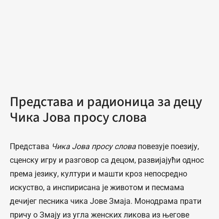
Представа и радионица за децу
Чика Јова просу слова
Представа
Чика Јова просу слова
повезује поезију,
сценску игру и разговор са децом, развијајући однос
према језику, култури и машти кроз непосредно
искуство, а инспирисана је животом и песмама
дечијег песника чика Јове Змаја. Монодрама прати
причу о Змају из угла женских ликова из његове