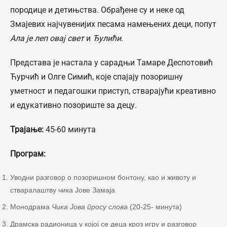
породице и детињства. Обрађене су и неке од
Змајевих најчувенијих песама намењених деци, попут
Ала је леп овај свет
и
Ђулићи
.
Представа је настала у сарадњи Тамаре Деспотовић
Ћурчић и Олге Симић, које спајају позоришну
уметност и педагошки приступ, стварајући креативно
и едукативно позориште за децу.
Трајање:
45-60 минута
Програм:
Уводни разговор о позоришном бонтону, као и животу и
стваралаштву чика Јове Замаја
Монодрама
Чика Јова просу слова
(20-25- минута)
Драмска радионица у којој се деца кроз игру и разговор