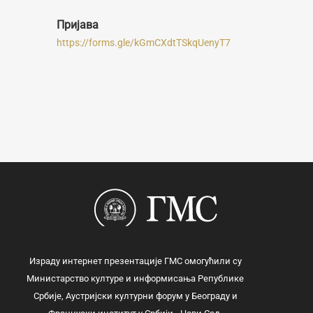
Пријава
https://forms.gle/kGmCXdtTSkqUenyT7
Израду интернет презентације ГМС омогућили су
Министарство културе и информисања Републике
Србије, Аустријски културни форум у Београду и