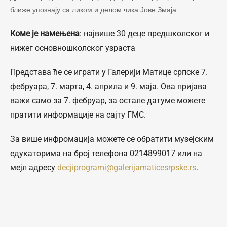
ближе упознају са ликом и делом чика Јове Змаја
Коме је намењена
: највише 30 деце предшколског и
нижег основношколског узраста
Представа ће се играти у Галерији Матице српске 7.
фебруара, 7. марта, 4. априла и 9. маја. Ова пријава
важи само за 7. фебруар, за остале датуме можете
пратити информације на сајту ГМС.
За више инфромација можете се обратити музејским
едукаторима на број телефона 0214899017 или на
мејл адресу
decjiprogrami@galerijamaticesrpske.rs
.