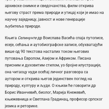
архивске снимке и сведочанства, филм открива
његову страст према природи и утицај који је имао на
научну заједницу, јавност и нове генерације
љубитеља природе.
Књига
Селинунте
др Воислава Васића спаја путописе,
есеје, сећања и аутобиографске записе, обухватајући
више од 90 текстова насталих током његових
путовања Европом, Азијом и Африком. Писана
присним и духовитим стилом, уз бројне илустрације,
она читаоцу нуди осећај личног разговора са
аутором и открива његов јединствен поглед на
природу, културу и људе. О књизи ће говорити др
Борис Иванчевић, биолог, Марија Кнежевић,
књижевница и Светлана Градинац, професор српског
језика и реторике.