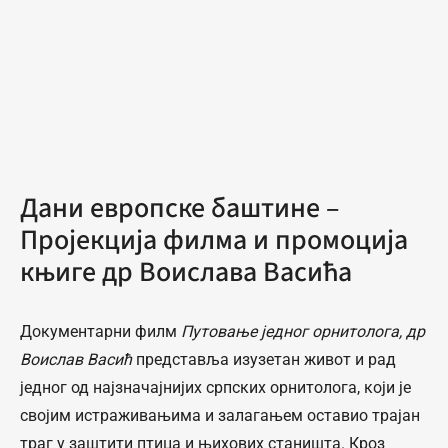
Дани европске баштине –
Пројекција филма и промоција
књиге др Воислава Васића
Документарни филм
Путовање једног орнитолога, др
Воислав Васић
представља изузетан живот и рад
једног од најзначајнијих српских орнитолога, који је
својим истраживањима и залагањем оставио трајан
траг у заштити птица и њихових станишта. Кроз