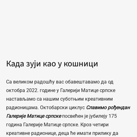
Када зуји као у кошници
Са великом радошћу вас обавештавамо да од
октобра 2022. године у Галерији Матице српске
настављамо са нашим суботњим креативним
радионицама. Октобарски циклус
Славимо рођендан
Галерије Матице српске
посвећен је јубилеју 175
година Галерије Матице српске. Кроз четири
креативне радионице, деца ће имати прилику да