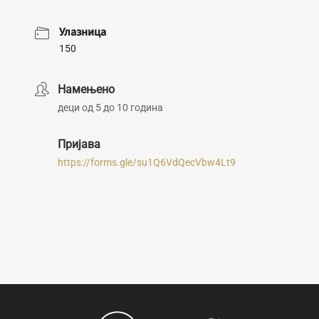
Улазница
150
Намењено
деци од 5 до 10 година
Пријава
https://forms.gle/su1Q6VdQecVbw4Lt9