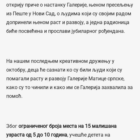
открију приче о настанку Галерије, њеном пресељењу
из Пеште у Нови Сад, о људима који су својим радом
допринели њеном раст и развоју, а једна радионица
биће посвећена и прослави јубиларног рођендана.
На нашем последњем креативном дружењу у
октобру, деца ће сазнати ко су били људи који су
помагали расту и развоју Галерије Матице српске,
како су то чинили и како им се Галерија захвалила за
помоћ.
Због
ограниченог броја места на 15 малишана
узраста од 5 до 10 година
, учешће детета на