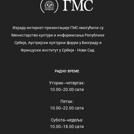
Израду интернет презентације ГМС омогућили су
Министарство културе и информисања Републике
Србије, Аустријски културни форум у Београду и
Француски институт у Србији - Нови Сад.
РАДНО ВРЕМЕ
Уторак‒четвртак:
10.00‒20.00 сати
Петак:
10.00‒22.00 сата
Субота‒недеља:
10.00‒18.00 сати