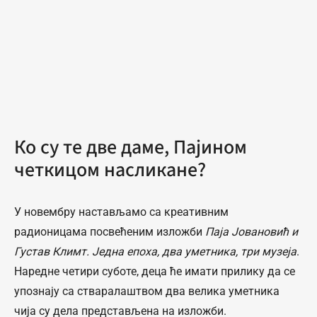
Ко су те две даме, Пајином
четкицом насликане?
У новембру настављамо са креативним
радионицама посвећеним изложби
Паја Јовановић и
Густав Климт. Једна епоха, два уметника, три музеја
.
Наредне четири суботе, деца ће имати прилику да се
упознају са стваралаштвом два велика уметника
чија су дела представљена на изложби.