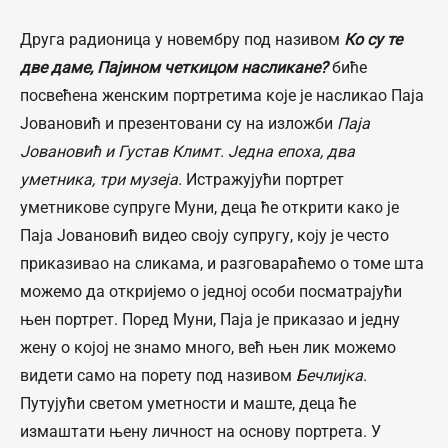
Друга радионица у новембру под називом
Ко су те
две даме, Пајином четкицом насликане?
биће
посвећена женским портретима које је насликао Паја
Јовановић и презентовани су на изложби
Паја
Јовановић и Густав Климт. Једна епоха, два
уметника, три музеја
. Истражујући портрет
уметникове супруге Муни, деца ће открити како је
Паја Јовановић видео своју супругу, коју је често
приказивао на сликама, и разговараћемо о томе шта
можемо да откријемо о једној особи посматрајући
њен портрет. Поред Муни, Паја је приказао и једну
жену о којој не знамо много, већ њен лик можемо
видети само на порету под називом
Бечлијка
.
Путујући светом уметности и маште, деца ће
измаштати њену личност на основу портрета. У