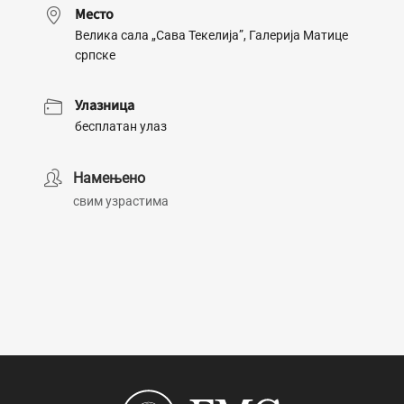
Место
Велика сала „Сава Текелија”, Галерија Матице
српске
Улазница
бесплатан улаз
Намењено
свим узрастима