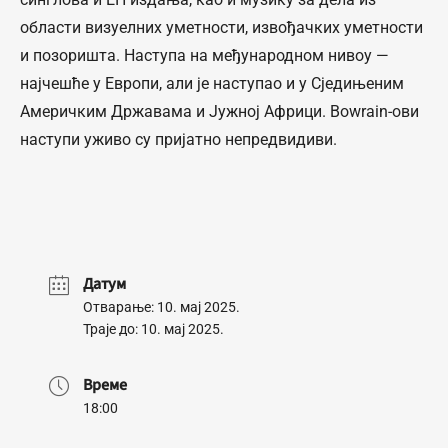
области визуелних уметности, извођачких уметности
и позоришта. Наступа на међународном нивоу —
најчешће у Европи, али је наступао и у Сједињеним
Америчким Државама и Јужној Африци. Bowrain-ови
наступи уживо су пријатно непредвидиви.
Датум
Отварање: 10. мај 2025.
Траје до: 10. мај 2025.
Време
18:00