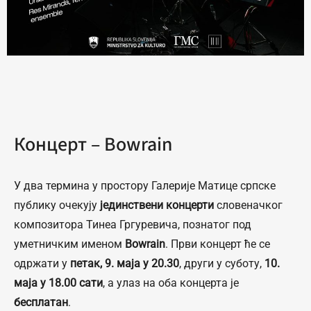
Концерт – Bowrain
У два термина у простору Галерије Матице српске
публику очекују
јединствени концерти
словеначког
композитора Тинеа Гргуревича, познатог под
уметничким именом
Bowrain
. Први концерт ће се
одржати у
петак, 9. маја у 20.30
, други у суботу,
10.
маја у 18.00 сати
, а улаз на оба концерта је
бесплатан
.