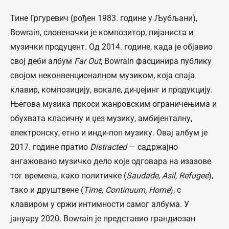
Тине Гргуревич (рођен 1983. године у Љубљани),
Bowrain, словеначки је композитор, пијаниста и
музички продуцент. Од 2014. године, када је објавио
свој деби албум
Far Out
, Bowrain фасцинира публику
својом неконвенционалном музиком, која спаја
клавир, композицију, вокале, ди-џејинг и продукцију.
Његова музика пркоси жанровским ограничењима и
обухвата класичну и џез музику, амбијенталну,
електронску, етно и инди-поп музику. Овај албум је
2017. године пратио
Distracted
— садржајно
ангажовано музичко дело које одговара на изазове
тог времена, како политичке (
Saudade, Asil, Refugee
),
тако и друштвене (
Time, Continuum, Home
), с
клавиром у сржи интимности самог албума. У
јануару 2020. Bowrain је представио грандиозан