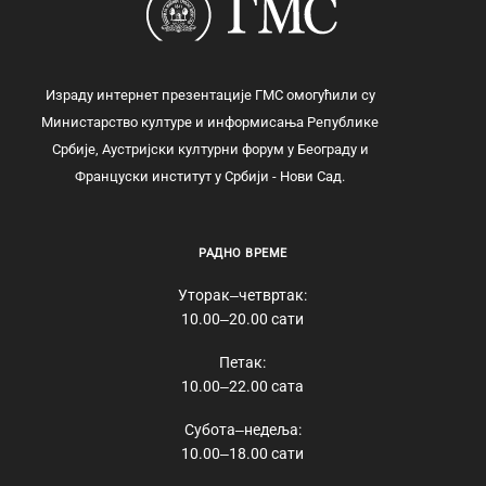
Израду интернет презентације ГМС омогућили су
Министарство културе и информисања Републике
Србије, Аустријски културни форум у Београду и
Француски институт у Србији - Нови Сад.
РАДНО ВРЕМЕ
Уторак‒четвртак:
10.00‒20.00 сати
Петак:
10.00‒22.00 сата
Субота‒недеља:
10.00‒18.00 сати