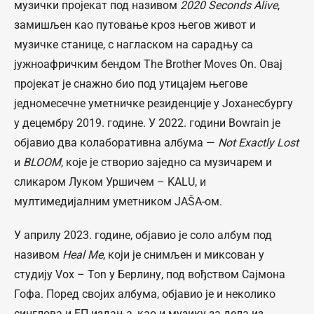
музички пројекат под називом
2020 Seconds Alive
,
замишљен као путовање кроз његов живот и
музичке станице, с нагласком на сарадњу са
јужноафричким бендом The Brother Moves On. Овај
пројекат је снажно био под утицајем његове
једномесечне уметничке резиденције у Јоханесбургу
у децембру 2019. године. У 2022. години Bowrain је
објавио два колаборативна албума —
Not Exactly Lost
и
BLOOM
, које је створио заједно са музичарем и
сликаром Луком Уршичем – KALU, и
мултимедијалним уметником JAŠA-ом.
У априлу 2023. године, објавио је соло албум под
називом
Heal Me
, који је снимљен и миксован у
студију Vox – Ton у Берлину, под вођством Сајмона
Гофа. Поред својих албума, објавио је и неколико
синглова и ЕП издања, као и музику за дела из