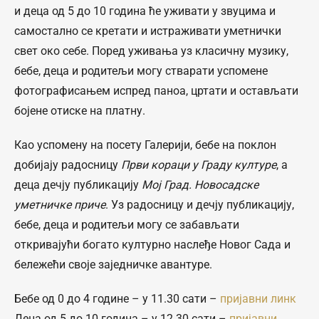
и деца од 5 до 10 година ће уживати у звуцима и
самостално се кретати и истраживати уметнички
свет око себе. Поред уживања уз класичну музику,
бебе, деца и родитељи могу стварати успомене
фотографисањем испред паноа, цртати и остављати
бојене отиске на платну.
Као успомену на посету Галерији, бебе на поклон
добијају радосницу
Први кораци у Граду културе
, а
деца дечју публикацију
Мој Град. Новосадске
уметничке приче
. Уз радосницу и дечју публикацију,
бебе, деца и родитељи могу се забављати
откривајући богато културно наслеђе Новог Сада и
бележећи своје заједничке авантуре.
Бебе од 0 до 4 године – у 11.30 сати –
пријавни линк
Деца од 5 до 10 година – у 12.30 сати –
пријавни