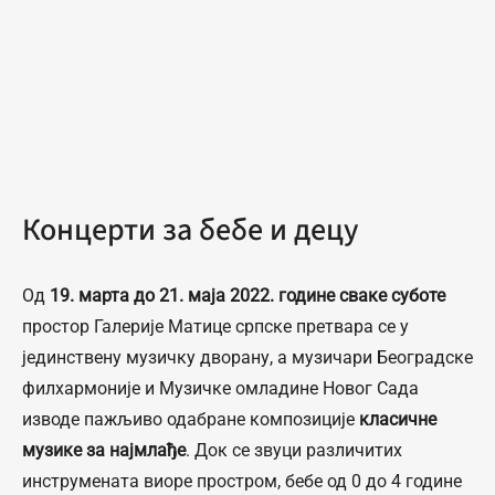
Концерти за бебе и децу
Од
19. марта до 21. маја 2022. године сваке суботе
простор Галерије Матице српске претвара се у
јединствену музичку дворану, а музичари Београдске
филхармоније и Музичке омладине Новог Сада
изводе пажљиво одабране композиције
класичне
музике за најмлађе
. Док се звуци различитих
инструмената виоре простром, бебе од 0 до 4 године