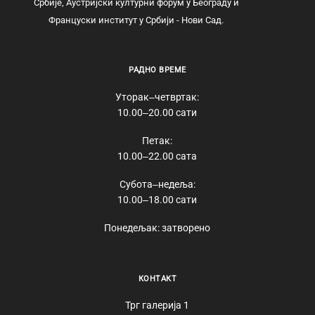
Србије, Аустријски културни форум у Београду и
Француски институт у Србији - Нови Сад.
РАДНО ВРЕМЕ
Уторак‒четвртак:
10.00‒20.00 сати
Петак:
10.00‒22.00 сата
Субота‒недеља:
10.00‒18.00 сати
Понедељак: затворено
КОНТАКТ
Трг галерија 1