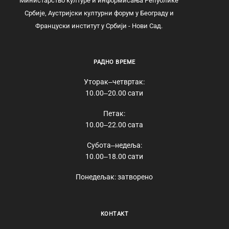
Министарство културе и информисања Републике
Србије, Аустријски културни форум у Београду и
Француски институт у Србији - Нови Сад.
РАДНО ВРЕМЕ
Уторак‒четвртак:
10.00‒20.00 сати
Петак:
10.00‒22.00 сата
Субота‒недеља:
10.00‒18.00 сати
Понедељак: затворено
КОНТАКТ