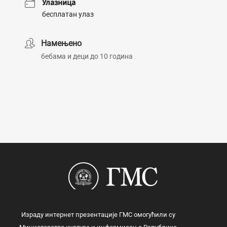
Улазница
бесплатан улаз
Намењено
бебама и деци до 10 година
Израду интернет презентације ГМС омогућили су