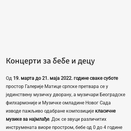
Концерти за бебе и децу
Од
19. марта до 21. маја 2022. године сваке суботе
простор Галерије Матице српске претвара се у
јединствену музичку дворану, а музичари Београдске
филхармоније и Музичке омладине Новог Сада
изводе пажљиво одабране композиције
класичне
музике за најмлађе
. Док се звуци различитих
инструмената виоре простром, бебе од 0 до 4 године