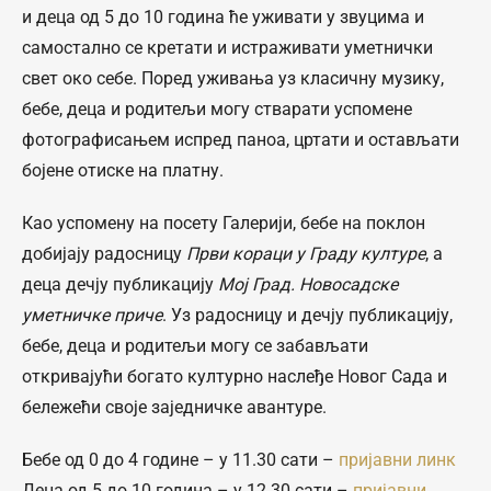
и деца од 5 до 10 година ће уживати у звуцима и
самостално се кретати и истраживати уметнички
свет око себе. Поред уживања уз класичну музику,
бебе, деца и родитељи могу стварати успомене
фотографисањем испред паноа, цртати и остављати
бојене отиске на платну.
Као успомену на посету Галерији, бебе на поклон
добијају радосницу
Први кораци у Граду културе
, а
деца дечју публикацију
Мој Град. Новосадске
уметничке приче
. Уз радосницу и дечју публикацију,
бебе, деца и родитељи могу се забављати
откривајући богато културно наслеђе Новог Сада и
бележећи своје заједничке авантуре.
Бебе од 0 до 4 године – у 11.30 сати –
пријавни линк
Деца од 5 до 10 година – у 12.30 сати –
пријавни