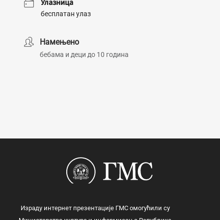
Улазница
бесплатан улаз
Намењено
бебама и деци до 10 година
Израду интернет презентације ГМС омогућили су