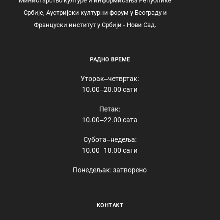
Министарство културе и информисања Републике
Србије, Аустријски културни форум у Београду и
Француски институт у Србији - Нови Сад.
РАДНО ВРЕМЕ
Уторак‒четвртак:
10.00‒20.00 сати
Петак:
10.00‒22.00 сата
Субота‒недеља:
10.00‒18.00 сати
Понедељак: затворено
КОНТАКТ