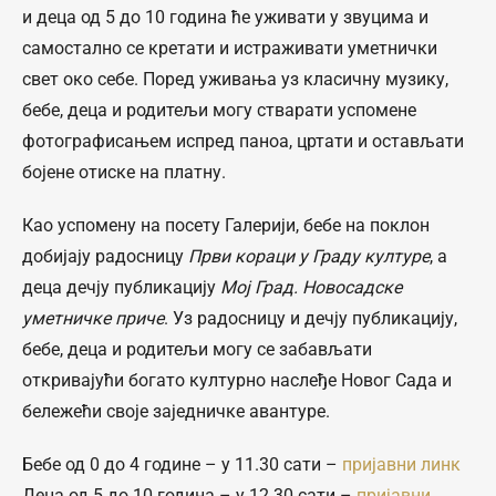
и деца од 5 до 10 година ће уживати у звуцима и
самостално се кретати и истраживати уметнички
свет око себе. Поред уживања уз класичну музику,
бебе, деца и родитељи могу стварати успомене
фотографисањем испред паноа, цртати и остављати
бојене отиске на платну.
Као успомену на посету Галерији, бебе на поклон
добијају радосницу
Први кораци у Граду културе
, а
деца дечју публикацију
Мој Град. Новосадске
уметничке приче
. Уз радосницу и дечју публикацију,
бебе, деца и родитељи могу се забављати
откривајући богато културно наслеђе Новог Сада и
бележећи своје заједничке авантуре.
Бебе од 0 до 4 године – у 11.30 сати –
пријавни линк
Деца од 5 до 10 година – у 12.30 сати –
пријавни