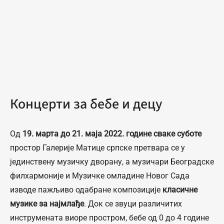
Концерти за бебе и децу
Од
19. марта до 21. маја 2022. године сваке суботе
простор Галерије Матице српске претвара се у
јединствену музичку дворану, а музичари Београдске
филхармоније и Музичке омладине Новог Сада
изводе пажљиво одабране композиције
класичне
музике за најмлађе
. Док се звуци различитих
инструмената виоре простром, бебе од 0 до 4 године