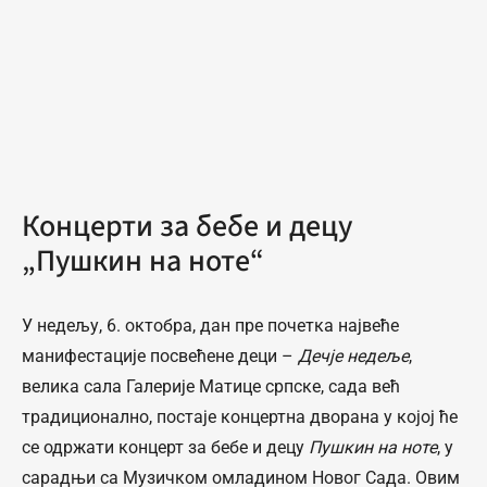
Концерти за бебе и децу
„Пушкин на ноте“
У недељу, 6. октобра, дан пре почетка највеће
манифестације посвећене деци –
Дечје недеље
,
велика сала Галерије Матице српске, сада већ
традиционално, постаје концертна дворана у којој ће
се одржати концерт за бебе и децу
Пушкин на ноте
, у
сарадњи са Музичком омладином Новог Сада. Овим