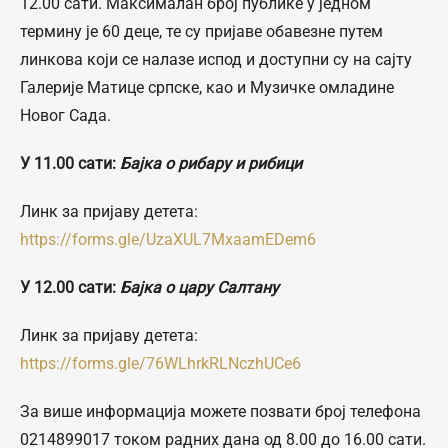
12.00 сати. Максималан број публике у једном
термину је 60 деце, те су пријаве обавезне путем
линкова који се налазе испод и доступни су на сајту
Галерије Матице српске, као и Музичке омладине
Новог Сада.
У 11.00 сати:
Бајка о рибару и рибици
Линк за пријаву детета:
https://forms.gle/UzaXUL7MxaamEDem6
У 1
2
.00 сати:
Бајка о цару Салтану
Линк за пријаву детета:
https://forms.gle/76WLhrkRLNczhUCe6
За више информација можете позвати број телефона
0214899017 током радних дана од 8.00 до 16.00 сати.