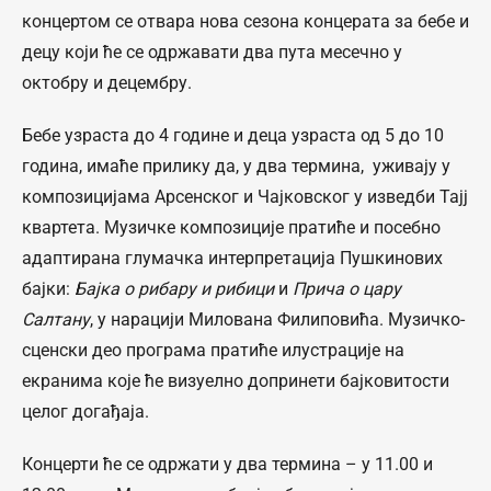
концертом се отвара нова сезона концерата за бебе и
децу који ће се одржавати два пута месечно у
октобру и децембру.
Бебе узраста до 4 године и деца узраста од 5 до 10
година, имаће прилику да, у два термина, уживају у
композицијама Арсенског и Чајковског у изведби Тајј
квартета. Музичке композиције пратиће и посебно
адаптирана глумачка интерпретација Пушкинових
бајки:
Бајка о рибару и рибици
и
Прича о цару
Салтану
, у нарацији Милована Филиповића. Музичко-
сценски део програма пратиће илустрације на
екранима које ће визуелно допринети бајковитости
целог догађаја.
Концерти ће се одржати у два термина – у 11.00 и