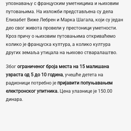
упознавању с француским уметницима и њиховим
путовањима. На изложби представљена су дела
Елизабет Виже Лебрен и Марка Шагала, који су један
део свог живота провели у престоници уметности.
Кроз причу о њиховим путовањима откриваћемо
колико је француска култура, а колико култура
других земаља утицала на њихово стваралаштво.
Због
ограниченог броја места на 15 малишана
узраста од 5 до 10 година
, учешће детета на
радионици потребно је
пријавити попуњавањем
електронског упитника.
Цена улазнице је 150.00
динара.