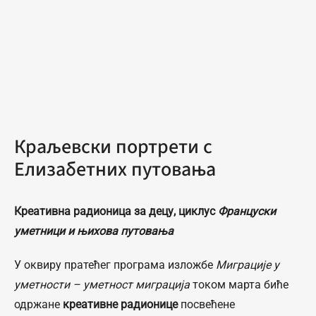
Краљевски портрети с
Елизабетних путовања
Креативна радионица за децу, циклус
Француски
уметници и њихова путовања
У оквиру пратећег програма изложбе
Миграције у
уметности – уметност миграција
током марта биће
одржане
к
реативне радионице
посвећене