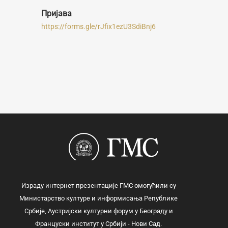
Пријава
https://forms.gle/rJfix1ezU3SdiBnj6
Израду интернет презентације ГМС омогућили су
Министарство културе и информисања Републике
Србије, Аустријски културни форум у Београду и
Француски институт у Србији - Нови Сад.