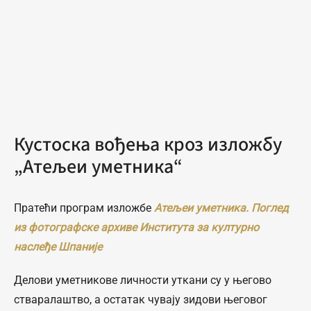
Кустоска вођења кроз изложбу
„Атељеи уметника“
Пратећи програм изложбе
Атељеи уметника
.
Поглед
из фотографске архиве Института за културно
наслеђе Шпаније
Делови уметникове личности уткани су у његово
стваралаштво, а остатак чувају зидови његовог