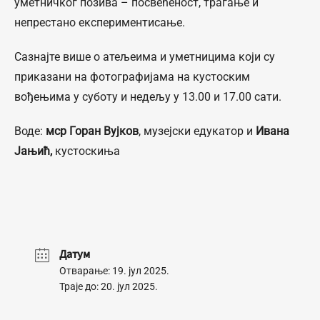
уметничког позива – посвећеност, трагање и
непрестано експериментисање.
Сазнајте више о атељеима и уметницима који су
приказани на фотографијама на кустоским
вођењима у суботу и недељу у 13.00 и 17.00 сати.
Воде:
мср Горан Вујков
, музејски едукатор и
Ивана
Јањић,
кустоскиња
Датум
Отварање: 19. јул 2025.
Траје до: 20. јул 2025.