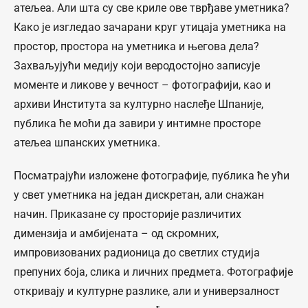
атељеа. Али шта су све криле ове тврђаве уметника?
Како је изгледао зачарани круг утицаја уметника на
простор, простора на уметника и његова дела?
Захваљујући медију који веродостојно записује
моменте и ликове у вечност – фотографији, као и
архиви Института за културно наслеђе Шпаније,
публика ће моћи да завири у интимне просторе
атељеа шпанских уметника.
Посматрајући изложене фотографије, публика ће ући
у свет уметника на један дискретан, али снажан
начин. Приказане су просторије различитих
димензија и амбијената – од скромних,
импровизованих радионица до светлих студија
препуних боја, слика и личних предмета. Фотографије
откривају и културне разлике, али и универзалност