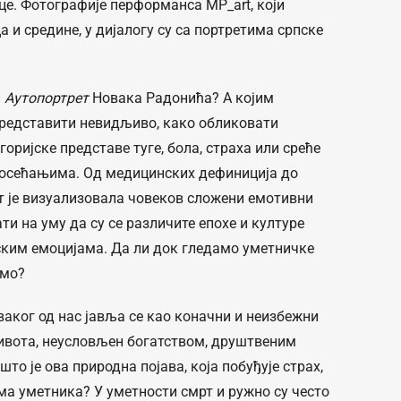
е. Фотографије перформанса MP_art, који
 и средине, у дијалогу су са портретима српске
и
Аутопортрет
Новака Радонића? А којим
представити невидљиво, како обликовати
ријске представе туге, бола, страха или среће
осећањима. Од медицинских дефиниција до
т је визуализовала човеков сложени емотивни
ти на уму да су се различите епохе и културе
ским емоцијама. Да ли док гледамо уметничке
амо?
ваког од нас јавља се као коначни и неизбежни
ивота, неусловљен богатством, друштвеним
то је ова природна појава, која побуђује страх,
ема уметника? У уметности смрт и ружно су често