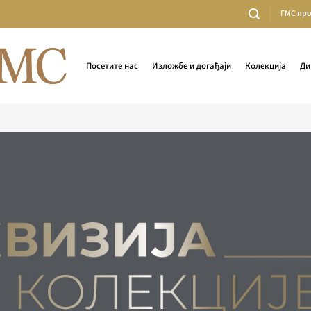
ГМС пр
Посетите нас
Изложбе и догађаји
Колекција
Ди