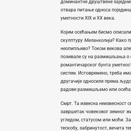
доминантне друштвене заједниц
отвара питање односа појединца
уметности XIX и XX века.
Којим осећањем бисмо описал
скулптуру
Меланхолија
? Како 
неопипљиво? Током векова алего
позивале су на размишљања о 
романтичарског бунта уметнос
систем. Истовремено, треба има
другачије односиле према људ
радове размишљамо или осећ
Смрт. Та извесна неизвесност с
завршетак човековог земног ж
угледом, статусом или моћи. Заш
тескобу, забринутост, вечита т