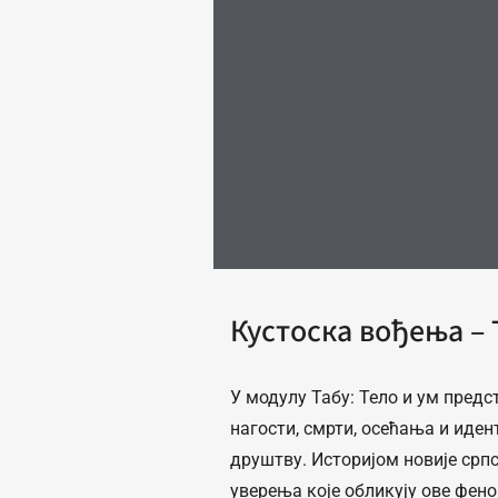
Кустоска вођења – 
У модулу Табу: Тело и ум пред
нагости, смрти, осећања и иден
друштву. Историјом новије српс
уверења које обликују ове фен