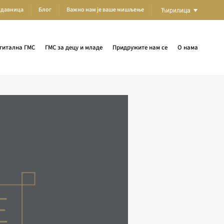
одавница
Блог
Важно нам је ваше мишљење
Ћирилица
гитална ГМС
ГМС за децу и младе
Придружите нам се
О нама