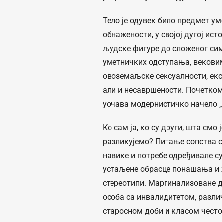
Тело је одувек било предмет у
обнажености, у својој дугој ист
људске фигуре до сложеног си
уметничких одступања, вековим
овоземаљске сексуалности, екс
али и несавршености. Почетком
уочава модернистичко начело „
Ко сам ја, ко су други, шта смо
разликујемо? Питање сопства ст
навике и потребе одређивале су
устаљене обрасце понашања и 
стереотипи. Маргинализоване 
особа са инвалидитетом, разли
старосном доби и класом често