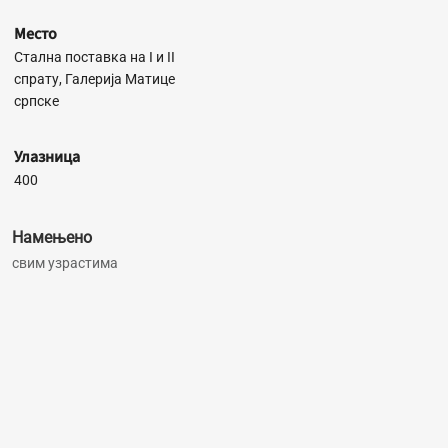
Место
Стална поставка на I и II
спрату, Галерија Матице
српске
Улазница
400
Намењено
свим узрастима