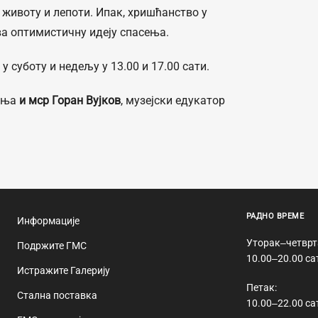
животу и лепоти. Ипак, хришћанство у
а оптимистичну идеју спасења.
 суботу и недељу у 13.00 и 17.00 сати.
иња
и мср Горан Вујков
, музејски едукатор
РАДНО ВРЕМЕ
Информације
Уторак‒четврт
Подржите ГМС
10.00‒20.00 са
Истражите Галерију
Петак:
Стална поставка
10.00‒22.00 са