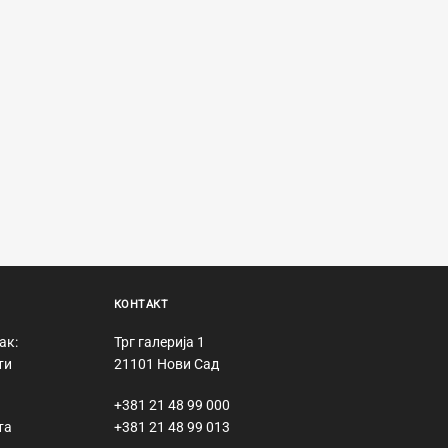
КОНТАКТ
ак:
Трг галерија 1
ти
21101 Нови Сад
+381 21 48 99 000
та
+381 21 48 99 013