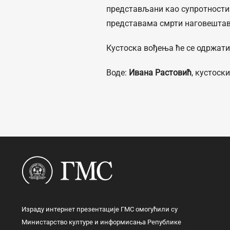
представљани као супротности 
представама смрти наговештав
Кустоска вођења ће се одржати у
Воде:
Ивана Растовић
, кустоск
Израду интернет презентације ГМС омогућили су
Министарство културе и информисања Републике