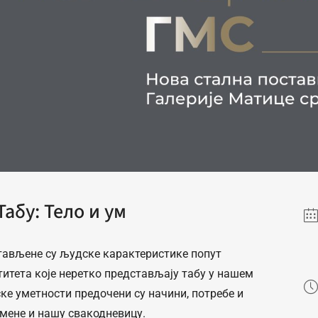
Табу: Тело и ум
стављене су људске карактеристике попут
титета које неретко представљају табу у нашем
ке уметности предочени су начини, потребе и
омене и нашу свакодневицу.