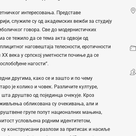
метничког интересовања. Представе
орији, служиле су од академских вежби за студију
мболичког говора. Све до модернистичких
а се тежило да се тема акта одвоји од
плицитног наговештаја телесности, еротичности
 ХХ века у српској уметности почиње да се
ослобођене нагости“.
 једни другима, како се и зашто и по чему
аро је колико и човек. Различите културе,
 шта друштво од појединца очекује. Кроз
живљења обликована су очекивања, али и
друштвене групе попут националних мањина,
читост условљена родним идентитетом,
 су конструисани разлози за притисак и насиље