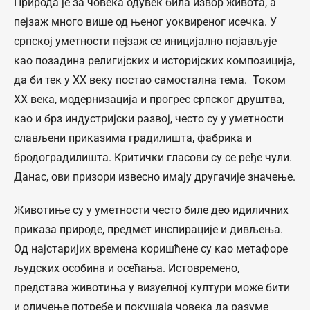
Природа је за човека одувек била извор живота, а
пејзаж много више од њеног уоквиреног исечка. У
српској уметности пејзаж се иницијално појављује
као позадина религијских и историјских композиција,
да би тек у XX веку постао самостална тема. Током
XX века, модернизација и прогрес српског друштва,
као и брз индустријски развој, често су у уметности
слављени приказима градилишта, фабрика и
бродоградилишта. Критички гласови су се ређе чули.
Данас, ови призори извесно имају другачије значење.
Животиње су у уметности често биле део идиличних
приказа природе, предмет инспирације и дивљења.
Од најстаријих времена коришћене су као метафоре
људских особина и осећања. Истовремено,
представа животиња у визуелној култури може бити
и оличење потребе и покушаја човека да разуме