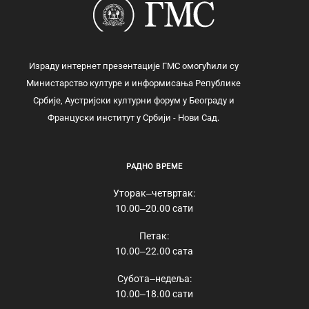
Израду интернет презентације ГМС омогућили су
Министарство културе и информисања Републике
Србије, Аустријски културни форум у Београду и
Француски институт у Србији - Нови Сад.
РАДНО ВРЕМЕ
Уторак‒четвртак:
10.00‒20.00 сати
Петак:
10.00‒22.00 сата
Субота‒недеља:
10.00‒18.00 сати