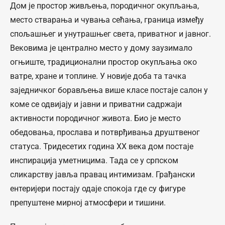
Дом је простор живљења, породичног окупљања,
место стварања и чувања сећања, граница између
спољашњег и унутрашњег света, приватног и јавног.
Вековима је централно место у дому заузимало
огњиште, традиционални простор окупљања око
ватре, хране и топлине. У новије доба та тачка
заједничког борављења више класе постаје салон у
коме се одвијају и јавни и приватни садржаји
активности породичног живота. Био је место
обедовања, прослава и потврђивања друштвеног
статуса. Тридесетих година XX века дом постаје
инспирација уметницима. Тада се у српском
сликарству јавља правац интимизам. Грађански
ентеријери постају одаје спокоја где су фигуре
препуштене мирној атмосфери и тишини.