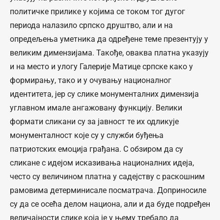
политичке прилике у којима се током тог дугог
периода налазило српско друштво, али и на
опредељења уметника да одређене теме презентују у
великим димензијама. Такође, оваква платна указују
и на место и улогу Галерије Матице српске како у
формирању, тако и у очувању националног
идентитета, јер су слике монументалних димензија
углавном имале ангажовану функцију. Велики
формати сликани су за јавност те их одликује
монументалност које су у служби буђења
патриотских емоција грађана. С обзиром да су
сликане с идејом исказивања националних идеја,
често су величином платна у садејству с раскошним
рамовима детерминисале посматрача. Доприносиле
су да се осећа делом национа, али и да буде подређен
величајности слике која је у њему требало да