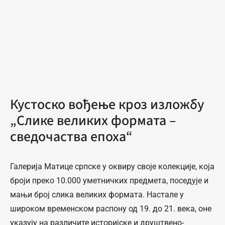
Кустоско вођење кроз изложбу
„Слике великих формата –
сведочаства епоха“
Галерија Матице српске у оквиру своје колекције, која
броји преко 10.000 уметничких предмета, поседује и
мањи број слика великих формата. Настале у
широком временском распону од 19. до 21. века, оне
указују на различите историјске и друштвено-