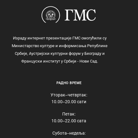
Израду интернет презентације ГМС омогућили су
Министарство културе и информисања Републике
Србије, Аустријски културни форум у Београду и
Француски институт у Србији - Нови Сад.
РАДНО ВРЕМЕ
Уторак‒четвртак:
10.00‒20.00 сати
Петак:
10.00‒22.00 сата
Субота‒недеља: