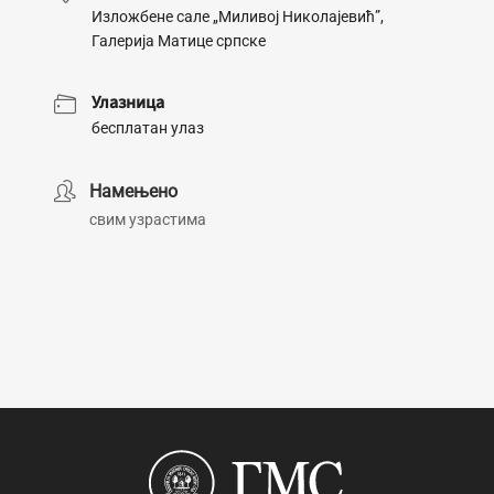
Изложбене сале „Миливој Николајевић”,
Галерија Матице српске
Улазница
бесплатан улаз
Намењено
свим узрастима