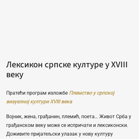
Лексикон српске културе у XVIII
веку
Пратећи програм изложбе
Племство у српској
визуелној култури XVIII века
Војник, жена, грађанин, племић, поета… Живот Срба у
грађанском веку може се испричати и лексиконски.
Доживите пријатељски улазак у нову културу