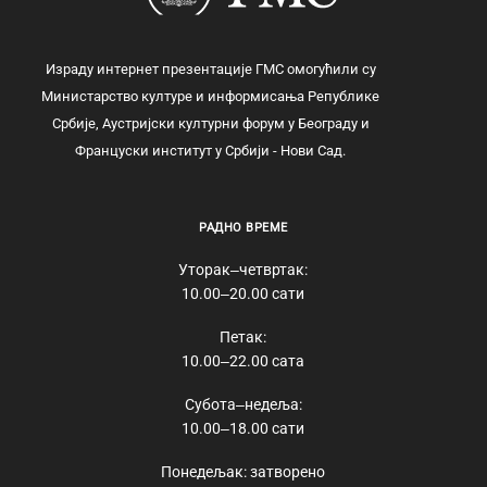
Израду интернет презентације ГМС омогућили су
Министарство културе и информисања Републике
Србије, Аустријски културни форум у Београду и
Француски институт у Србији - Нови Сад.
РАДНО ВРЕМЕ
Уторак‒четвртак:
10.00‒20.00 сати
Петак:
10.00‒22.00 сата
Субота‒недеља:
10.00‒18.00 сати
Понедељак: затворено