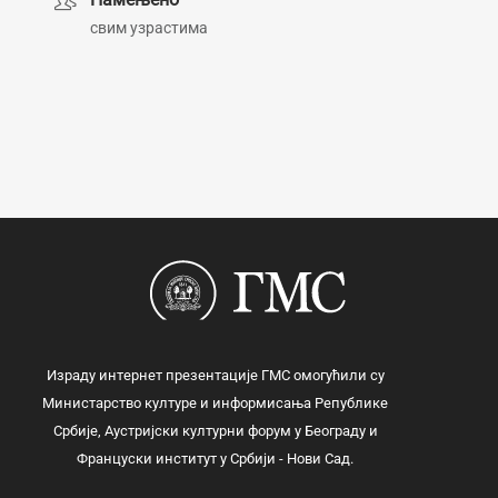
свим узрастима
Израду интернет презентације ГМС омогућили су
Министарство културе и информисања Републике
Србије, Аустријски културни форум у Београду и
Француски институт у Србији - Нови Сад.