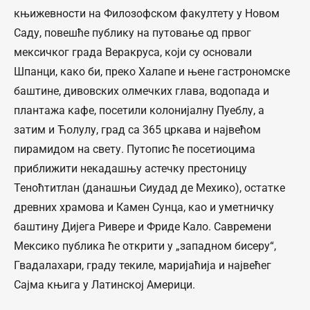
књижевности на Филозофском факултету у Новом
Саду, повешће публику на путовање од првог
мексичког града Веракруса, који су основали
Шпанци, како би, преко Халапе и њене гастрономске
баштине, дивовских олмечких глава, водопада и
плантажа кафе, посетили колонијалну Пуеблу, а
затим и Ћолулу, град са 365 цркава и највећом
пирамидом на свету. Путопис ће посетиоцима
приближити некадашњу астечку престоницу
Теноћтитлан (данашњи Сиудад де Мехико), остатке
древних храмова и Камен Сунца, као и уметничку
баштину Дијега Ривере и Фриде Кало. Савремени
Мексико публика ће открити у „западном бисеру“,
Гвадалахари, граду текиле, маријаћија и највећег
Сајма књига у Латинској Америци.