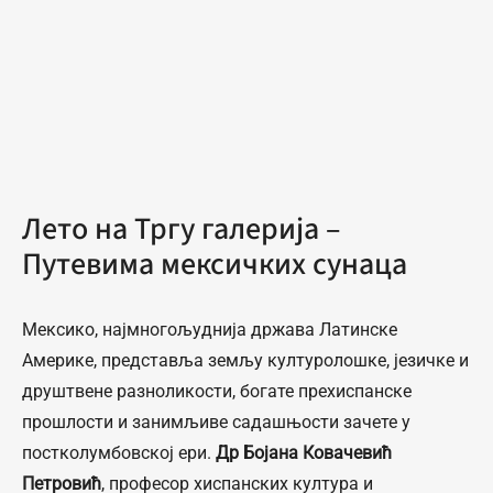
Лето на Тргу галерија –
Путевима мексичких сунаца
Мексико, најмногољуднија држава Латинске
Америке, представља земљу културолошке, језичке и
друштвене разноликости, богате прехиспанске
прошлости и занимљиве садашњости зачете у
постколумбовској ери.
Др Бојана Ковачевић
Петровић
, професор хиспанских култура и