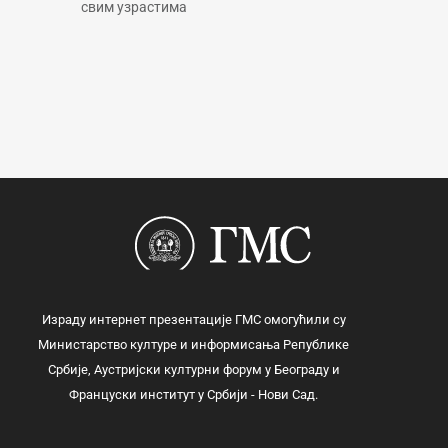
свим узрастима
Израду интернет презентације ГМС омогућили су
Министарство културе и информисања Републике
Србије, Аустријски културни форум у Београду и
Француски институт у Србији - Нови Сад.