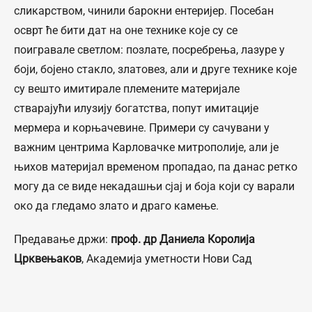
сликарством, чинили барокни ентеријер. Посебан
осврт ће бити дат на оне технике које су се
поигравале светлом: позлате, посребрења, лазуре у
боји, бојено стакло, златовез, али и друге технике које
су вешто имитирале племените материјале
стварајући илузију богатства, попут имитације
мермера и корњачевине. Примери су сачувани у
важним центрима Карловачке митрополије, али је
њихов материјал временом пропадао, па данас ретко
могу да се виде некадашњи сјај и боја који су варали
око да гледамо злато и драго камење.
Предавање држи:
проф. др Даниела Королија
Црквењаков
, Академија уметности Нови Сад