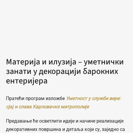
Материја и илузија – уметнички
занати у декорацији барокних
ентеријера
Пратећи програм изложбе
Уметност у служби вере:
сјај и слава Карловачке митрополије
Предавање ће осветлити идеје и начине реализације
декоративних површина и детаља који су, заједно са