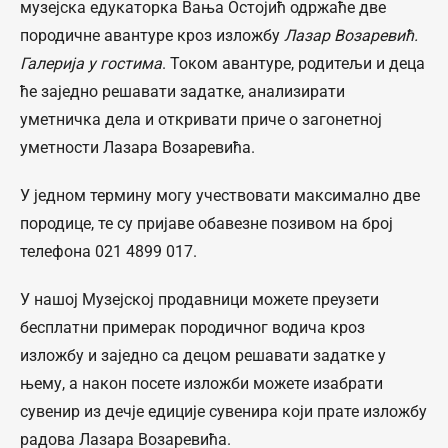
музејска едукаторка Вања Остојић одржаће две
породичне авантуре кроз изложбу
Лазар Возаревић.
Галерија у гостима
. Током авантуре, родитељи и деца
ће заједно решавати задатке, анализирати
уметничка дела и откривати приче о загонетној
уметности Лазара Возаревића.
У једном термину могу учествовати максимално две
породице, те су пријаве обавезне позивом на број
телефона 021 4899 017.
У нашој Музејској продавници можете преузети
бесплатни примерак породичног водича кроз
изложбу и заједно са децом решавати задатке у
њему, а након посете изложби можете изабрати
сувенир из дечје едиције сувенира који прате изложбу
радова Лазара Возаревића.