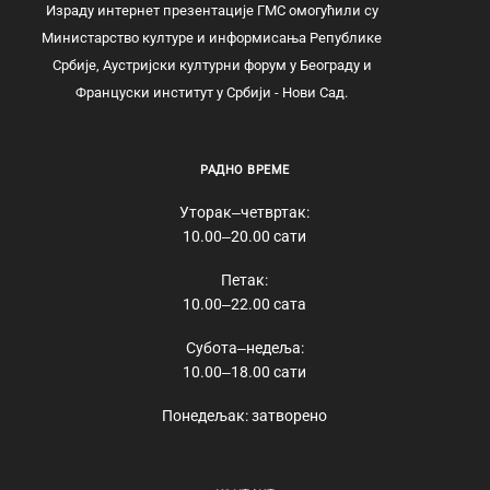
Израду интернет презентације ГМС омогућили су
Министарство културе и информисања Републике
Србије, Аустријски културни форум у Београду и
Француски институт у Србији - Нови Сад.
РАДНО ВРЕМЕ
Уторак‒четвртак:
10.00‒20.00 сати
Петак:
10.00‒22.00 сата
Субота‒недеља:
10.00‒18.00 сати
Понедељак: затворено