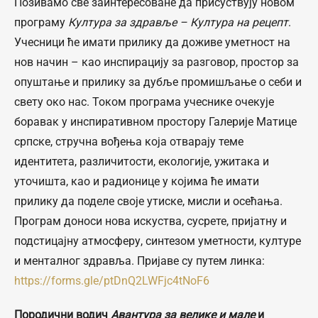
Позивамо све заинтересоване да присуствују новом
програму
Култура за здравље – Култура на рецепт
.
Учесници ће имати прилику да доживе уметност на
нов начин – као инспирацију за разговор, простор за
опуштање и прилику за дубље промишљање о себи и
свету око нас. Током програма учеснике очекује
боравак у инспиративном простору Галерије Матице
српске, стручна вођења која отварају теме
идентитета, различитости, екологије, ужитака и
уточишта, као и радионице у којима ће имати
прилику да поделе своје утиске, мисли и осећања.
Програм доноси нова искуства, сусрете, пријатну и
подстицајну атмосферу, синтезом уметности, културе
и менталног здравља. Пријаве су путем линка:
https://forms.gle/ptDnQ2LWFjc4tNoF6
Породични водич
Авантура за велике и мале
и