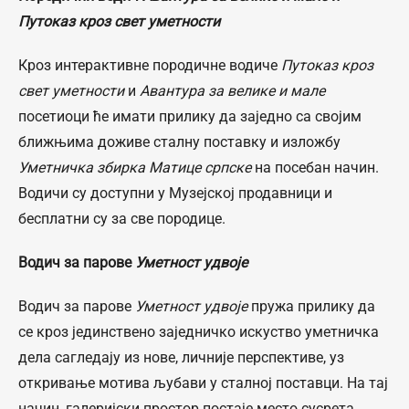
Путоказ кроз свет уметности
Кроз интерактивне породичне водиче
Путоказ кроз
свет уметности
и
Авантура за велике и мале
посетиоци ће имати прилику да заједно са својим
ближњима доживе сталну поставку и изложбу
Уметничка збирка Матице српске
на посебан начин.
Водичи су доступни у Музејској продавници и
бесплатни су за све породице.
Водич за парове
Уметност удвоје
Водич за парове
Уметност удвоје
пружа прилику да
се кроз јединствено заједничко искуство уметничка
дела сагледају из нове, личније перспективе, уз
откривање мотива љубави у сталној поставци. На тај
начин, галеријски простор постаје место сусрета,