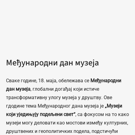
Међународни дан музеја
Сваке године, 18. маја, обележава се
Међународни
дан музеја
, глобални догађај који истиче
трансформативну улогу музеја у друштву. Ове
гдодине тема Међународног дана музеја је
„Музеји
који уједињују подељени свет“
, са фокусом на то како
музеји могу деловати као мостови између културних,
друштвених и геополитичких подела, подстичући