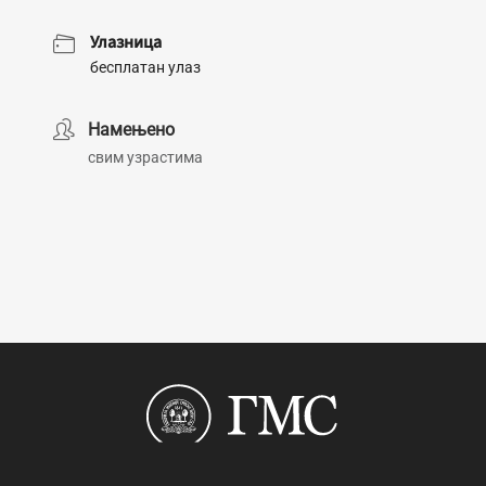
Улазница
бесплатан улаз
Намењено
свим узрастима