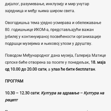
дијалог, разумевање, инклузију и мир унутар
заједница и међу њима широм света.
Овогодишња тема уједно усмерава и обележавање
80. годишњице ИКОМ-а, представљајући важан
јубилеј у континуираној посвећености организације
подршци музејима и њиховој улози у друштву.
Поводом Међународног дана музеја, Галерија Матице
српске биће отворена за посете у понедељак,
18. маја
од 10.00 до 20.00 сати
, а
улаз ће бити бесплатан
.
ПРОГРАМ
10.30 – 12.30 сати:
Култура за здравље – Култура на
рецепт