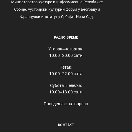
Министарство културе и информисања Републике
Србије, Аустријски културни форум у Београду и
Француски институт у Србији - Нови Сад.
РАДНО ВРЕМЕ
Уторак‒четвртак:
10.00‒20.00 сати
Петак:
10.00‒22.00 сата
Субота‒недеља:
10.00‒18.00 сати
Понедељак: затворено
КОНТАКТ