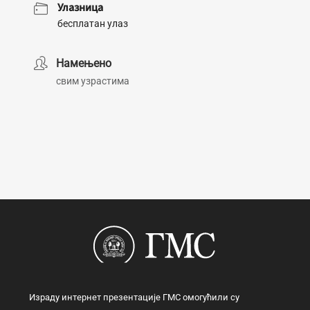
Улазница
бесплатан улаз
Намењено
свим узрастима
Израду интернет презентације ГМС омогућили су