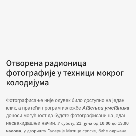
Отворена радионица
фотографије у техници мокрог
колодијума
Фотографисање није одувек било доступно на један
клик, а пратећи програм изложбе
Атељеи уметника
доноси могућност да будете фотографисани на један
несвакидашњи начин.
У суботу,
21. јуна
од
10.00
до
13.00
часова
, у дворишту Галерије Матице српске, биће одржана