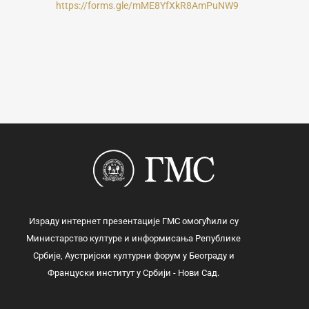
https://forms.gle/mME8YfXkR8AmPuNW9
Израду интернет презентације ГМС омогућили су
Министарство културе и информисања Републике
Србије, Аустријски културни форум у Београду и
Француски институт у Србији - Нови Сад.