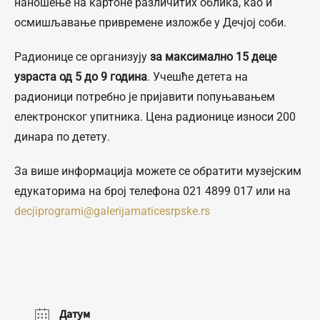
наношење на картоне различитих облика, као и
осмишљавање привремене изложбе у Дечјој соби.
Радионице се организују
за максимално 15 деце
узраста од 5 до 9 година
. Учешће детета на
радионици потребно је пријавити попуњавањем
електронског упитника. Цена радионице износи 200
динара по детету.
За више информација можете се обратити музејским
едукаторима на број телефона 021 4899 017 или на
decjiprogrami@galerijamaticesrpske.rs
Датум