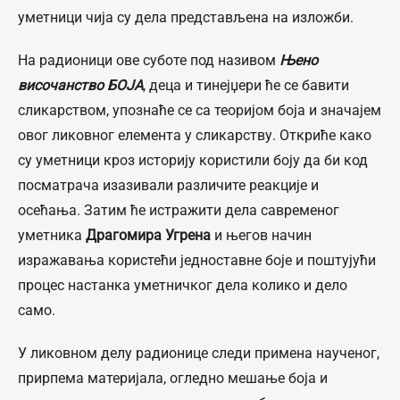
уметници чија су дела представљена на изложби.
На радионици ове суботе под називом
Њено
височанство БОЈА
, деца и тинејџери ће се бавити
сликарством, упознаће се са теоријом боја и значајем
овог ликовног елемента у сликарству. Откриће како
су уметници кроз историју користили боју да би код
посматрача изазивали различите реакције и
осећања. Затим ће истражити дела савременог
уметника
Драгомира Угрена
и његов начин
изражавања користећи једноставне боје и поштујући
процес настанка уметничког дела колико и дело
само.
У ликовном делу радионице следи примена наученог,
прирпема материјала, огледно мешање боја и