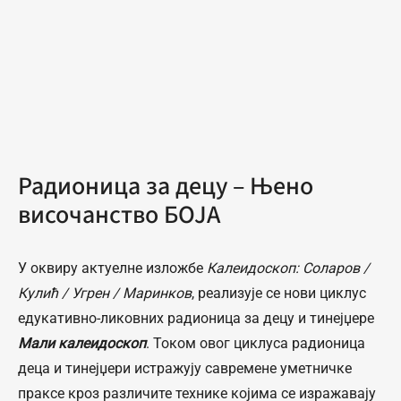
Радионица за децу – Њено
височанство БОЈА
У оквиру актуелне изложбе
Калеидоскоп: Соларов /
Кулић / Угрен / Маринков
, реализује се нови циклус
едукативно-ликовних радионица за децу и тинејџере
Мали калеидоскоп
. Током овог циклуса радионица
деца и тинејџери истражују савремене уметничке
праксе кроз различите технике којима се изражавају