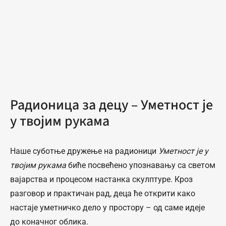
Радионица за децу – Уметност је
у твојим рукама
Наше суботње дружење на радионици
Уметност је у
твојим рукама
биће посвећено упознавању са светом
вајарства и процесом настанка скулптуре. Кроз
разговор и практичан рад, деца ће открити како
настаје уметничко дело у простору – од саме идеје
до коначног облика.