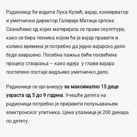
Радионицу ће водити Лука Кулић, вајар, конзерватор
и уметнички директор Галерије Матице српске.
Сазнаћемо од којих материјала се праве скулптуре,
како се бира техника којом ће је вајар правити и
колико времена је потребно да једно вајарско дело
буде завршено. Посебна пажња биће посвећена
процесу стварања – како идеја у глави вајара
постепено постаје видљиво уметничко дело.
Радионице се организују
за максимално 15 деце
узраста од 5 до 9 година
. Учешће детета на
радионици потребно је пријавити попуњавањем
електронског упитника. Цена улазнице је 200 динара
по детету.