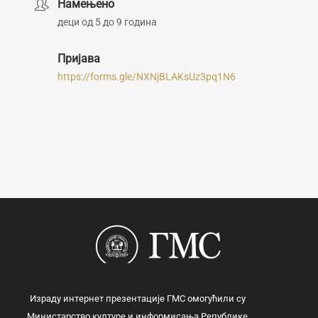
Намењено
деци од 5 до 9 година
Пријава
https://forms.gle/NXNjBLAKsUz3pq1N6
Израду интернет презентације ГМС омогућили су
Министарство културе и информисања Републике