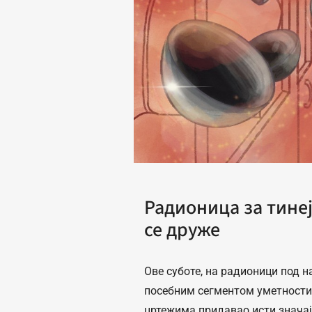
Радионица за тинеј
се друже
Ове суботе, на радионици под 
посебним сегментом уметности 
цртежима придавао исти значај