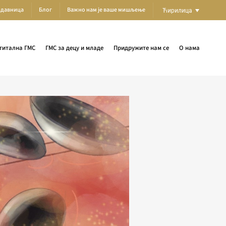
одавница
Блог
Важно нам је ваше мишљење
Ћирилица
гитална ГМС
ГМС за децу и младе
Придружите нам се
О нама