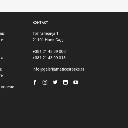
КОНТАКТ
ак:
Трг галерија 1
ти
21101 Нови Сад
+381 21 48 99 000
та
+381 21 48 99 013
:
info@galerijamaticesrpske.rs
ти
творено