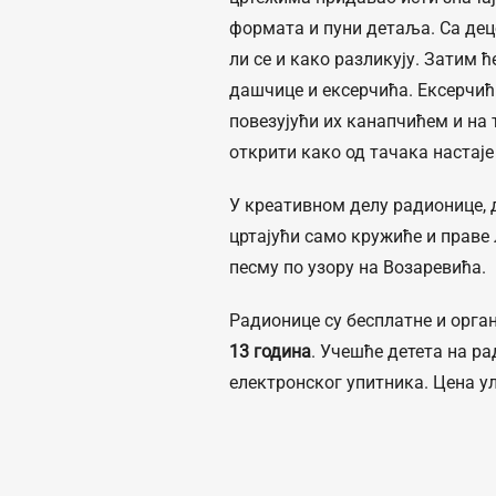
формата и пуни детаља. Са дец
ли се и како разликују. Затим 
дашчице и ексерчића. Ексерчић
повезујући их канапчићем и на 
открити како од тачака настаје
У креативном делу радионице, 
цртајући само кружиће и праве 
песму по узору на Возаревића.
Радионице су бесплатне и орган
13 година
. Учешће детета на р
електронског упитника. Цена ул