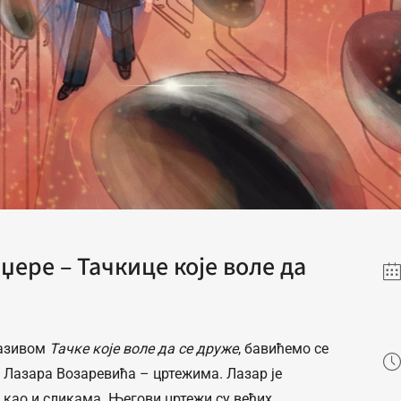
џере – Тачкице које воле да
називом
Тачке које воле да се друже
, бавићемо се
Лазара Возаревића – цртежима. Лазар је
 као и сликама. Његови цртежи су већих