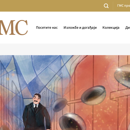
ГМС пр
Посетите нас
Изложбе и догађаји
Колекција
Ди