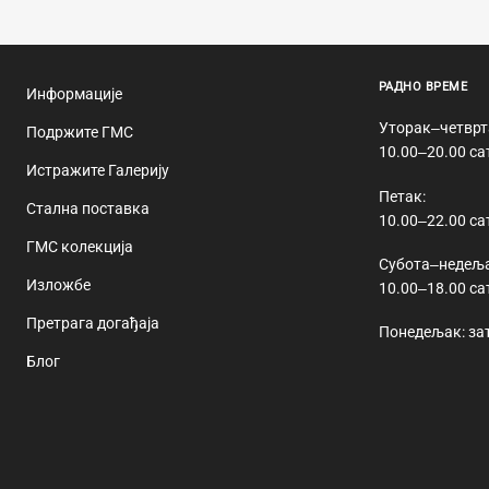
РАДНО ВРЕМЕ
Информације
Уторак‒четврт
Подржите ГМС
10.00‒20.00 са
Истражите Галерију
Петак:
Стална поставка
10.00‒22.00 са
ГМС колекција
Субота‒недеља
Изложбе
10.00‒18.00 са
Претрага догађаја
Понедељак: за
Блог