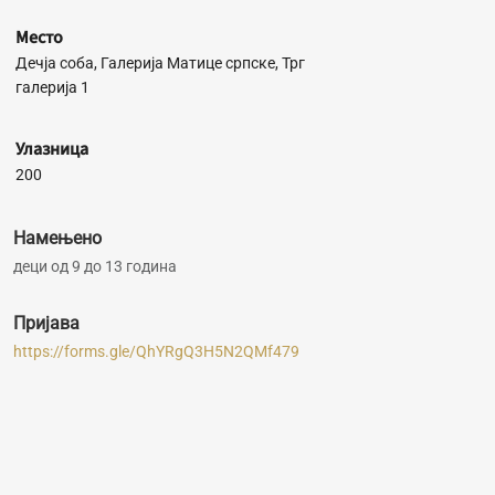
Место
Дечја соба, Галерија Матице српске, Трг
галерија 1
Улазница
200
Намењено
деци од 9 до 13 година
Пријава
https://forms.gle/QhYRgQ3H5N2QMf479