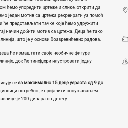
ом ћемо упоредити цртеже и слике, открити да
ћемо један мотив са цртежа рекреирати уз помоћ
и ће представљати тачке које ћемо удружити
тај начин добити мотив са цртежа. Деца ће тако
 линија, што је у основи Воазревићевих радова.
деца ће измаштати своје необичне фигуре
линије, док ће тинејџери илустровати једну
изују се
за максимално 15 деце узраста од 9 до
адионици потребно је пријавити попуњавањем
азнице је 200 динара по детету.