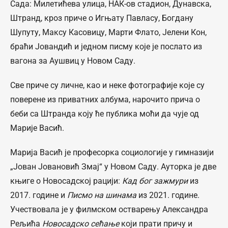
Сада: Милетићева улица, НАК-ов стадион, Дунавска,
Штранд, кроз приче о Игњату Павласу, Богдану
Шупуту, Максу Касовицу, Марти Флато, Јелени Кон,
браћи Јовандић и једном писму које је послато из
вагона за Аушвиц у Новом Саду.
Све приче су личне, као и неке фотографије које су
поверене из приватних албума, нарочито прича о
беби са Штранда коју ће публика моћи да чује од
Марије Васић.
Марија Васић је професорка социологије у гимназији
„Јован Јовановић Змај“ у Новом Саду. Ауторка је две
књиге о Новосадској рацији:
Кад бог зажмури
из
2017. године и
Писмо на шинама
из 2021. године.
Учествовала је у филмском остварењу Александра
Рељића
Новосадско сећање
који прати причу и