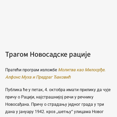
Трагом Новосадске рације
Пратећи програм изложбе
Молитва као Милосрђе.
Алфонс Муха и Предраг Ђаковић
Публика ће у петак, 4. октобра имати прилику да чује
причу о Рацији, најстрашнијој речи у речнику
Новосађана. Причу о страдању једног града у три
дана у јануару 1942. кроз „шетњу“ улицама Новог