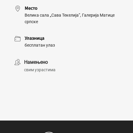
Место
Велика сала „Сава Текелија”, Галерија Матице
српске
Улазница
бесплатан улаз
Намењено
свим узрастима