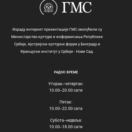
Израду интернет презентације ГМС омогућили су
Министарство културе и информисања Републике
Србије, Аустријски културни форум у Београду и
Француски институт у Србији - Нови Сад.
РАДНО ВРЕМЕ
Уторак‒четвртак:
10.00‒20.00 сати
Петак:
10.00‒22.00 сата
Субота‒недеља:
10.00‒18.00 сати