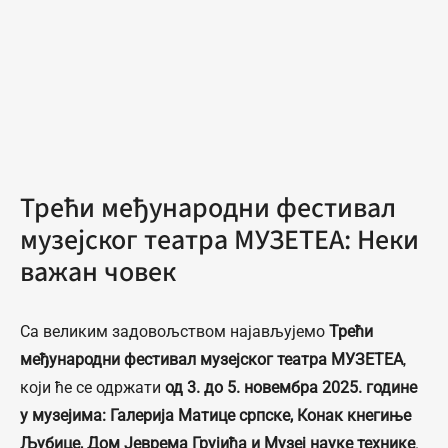
Трећи међународни фестивал
музејског театра МУЗЕТЕА: Неки
важан човек
Са великим задовољством најављујемо
Трећи
међународни фестивал музејског театра МУЗЕТЕА
,
који ће се одржати
од 3. до 5. новембра 2025. године
у музејима: Галерија Матице српске, Конак кнегиње
Љубице, Дом Јеврема Грујића и Музеј науке технике
.