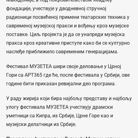
фондације, учествује у дводневној стручној
радионици посвећеној примени театарских техника у
савременој музејској пракси и вођењу кроз музејске
поставке. Циљ пројекта је да се унапреди музејска
пракса кроз креативне приступе како би се културно
наслеђе приближило савременим генерацијама.
Фестивал МУЗЕТЕА шири своје деловање у Црној
Гори са АРТ365 где ће, после фестивала у Србији, ове
године бити приказан ревијални део програма.
У раду жирија који бира најбољу представу и најбољу
улогу фестивала МУЗЕТЕА учествују драмски
уметници са Кипра, из Србије, Црне Горе као и
музејски делатници из Србије.