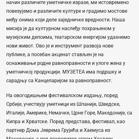
начин различите уметничке изразе, ми истовремено
повезујемо и различите културе и градимо мостове
међу онима који деле заједничке вредности. Наша
мисија је да културном наслеђу похрањеном у
музејским депоима, театарском енергијом удахнемо
нови живот. Ово је и инструмент развоја нове
публике, а посебан акценат стављен је на
оснаживање родне равноправности и улоге жена у
уметничкој продукцији. МУЗЕТЕА има подршку и
сарадњу са Канцеларијом за равноправност.
На овогодишњем фестивалском издању, поред
Србије, учествују уметници из Шпаније, Шведске,
Италије, Америке, Немачке, Црне Горе, Македоније, са
Кипра и Хрватске. Поред представа, фестивал, као
партнер Дома Јеврема Грујића и Хаемуса из
Македоније, а под покровитељством Хеадлеy