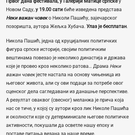
Првог дана фестивала, у Галерији Матице српске
у
Новом Саду,
у 19.00 сати
биће изведена представа
Неки важан човек
о Николи Пашићу, зајечарског
позоришта, аутора Жељка Хубача.
Улаз је бесплатан
.
Никола Пашић, једна од круцијалних политичких
фигура српске историје, својим политичким
вештинама повезао је неколико династија и држава
које је провео кроз неколико ратова… Драма
Неки
важан човек
јесте настала на основу чињеница из
његовог живота, али су ови подаци за потребе овог
сценског дела сагледавани из данашње перспективе.
А резултат оваквог (свесног) меланжа је прича која
нас се тиче, у којој су аутори кроз лик Николе Пашића
и околности које су детерминисале његове политичке
активности, покушали да осветле нашу епоху и
поставе питања везана за наше време.