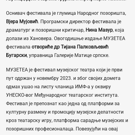
Оснивач фестивала је глумица Народног позоришта,
Вјера Мујовић
. Програмски директор фестивала је
драматург и позоришни критичар,
Нина Мазур
, која
долази из Хановера. Овогодишње издање МУЗЕТЕА
фестивала
отвориће др Тијана Палковљевић
Бугарски
, управница Галерије Матице српске.
МУЗЕТЕА је фестивал музејског театра који је први
пут одржан у новембру 2023. и због својих домета
одмах ушао на листу чланица ИМФ-а у оквиру
УНЕСКО-вог Међународног театарског института.
Фестивал је препознат као једна од платформи за
културну размену и промоцију музејске делатности
кроз театарску игру, платформа сарадње музејских и
позоришних професионалаца. Повезујући на овај