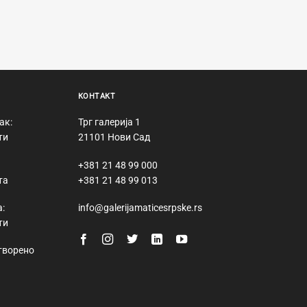
КОНТАКТ
ак:
Трг галерија 1
ти
21101 Нови Сад
+381 21 48 99 000
та
+381 21 48 99 013
:
info@galerijamaticesrpske.rs
ти
творено