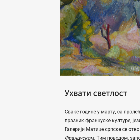
Ухвати светлост
Сваке године у марту, са прол
празник француске културе, јез
Галерији Матице српске се отв
Француском
. Тим поводом, за