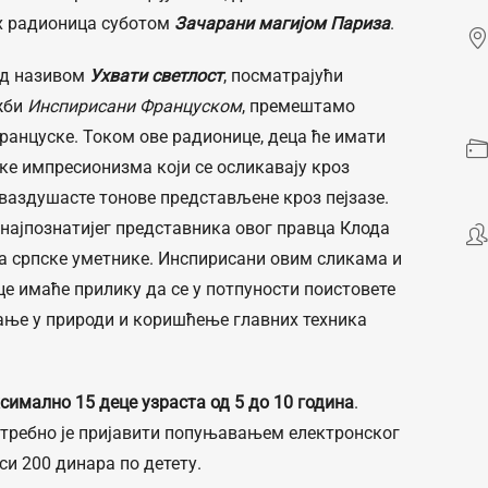
х радионица суботом
Зачарани магијом Париза
.
од називом
Ухвати светлост
, посматрајући
жби
Инспирисани Француском
, премештамо
Француске. Током ове радионице, деца ће имати
ке импресионизма који се осликавају кроз
 ваздушасте тонове представљене кроз пејзазе.
 најпознатијег представника овог правца Клода
ла српске уметнике. Инспирисани овим сликама и
е имаће прилику да се у потпуности поистовете
ање у природи и коришћење главних техника
симално 15 деце узраста од 5 до 10 година
.
отребно је пријавити попуњавањем електронског
си 200 динара по детету.