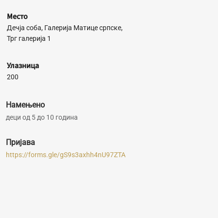
Место
Дечја соба, Галерија Матице српске,
Трг галерија 1
Улазница
200
Намењено
деци од 5 до 10 година
Пријава
https://forms.gle/gS9s3axhh4nU97ZTA