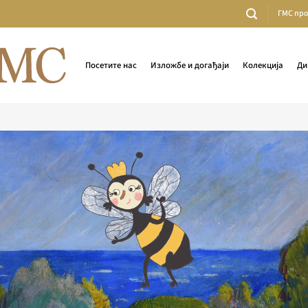
ГМС пр
Посетите нас
Изложбе и догађаји
Колекција
Ди