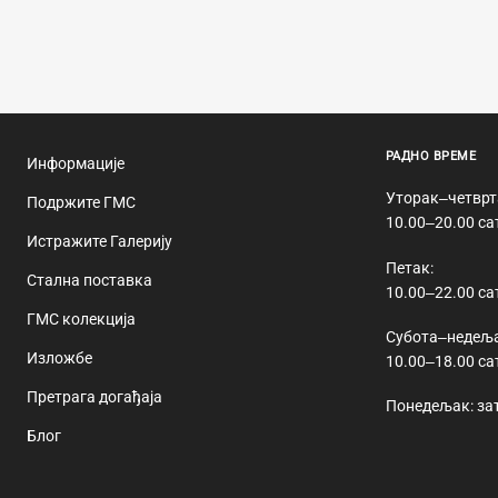
РАДНО ВРЕМЕ
Информације
Уторак‒четврт
Подржите ГМС
10.00‒20.00 са
Истражите Галерију
Петак:
Стална поставка
10.00‒22.00 са
ГМС колекција
Субота‒недеља
Изложбе
10.00‒18.00 са
Претрага догађаја
Понедељак: за
Блог