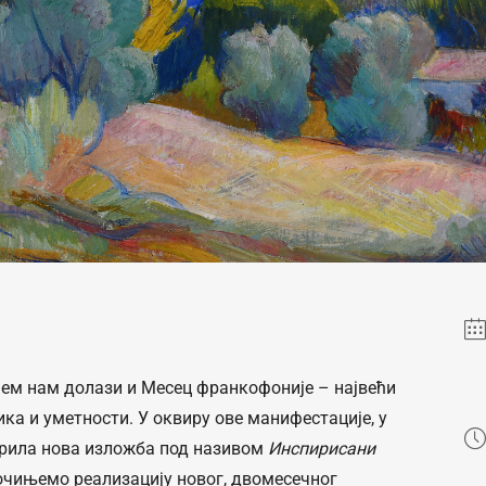
ећем нам долази и Месец франкофоније – највећи
ика и уметности. У оквиру ове манифестације, у
орила нова изложба под називом
Инспирисани
почињемо реализацију новог, двомесечног