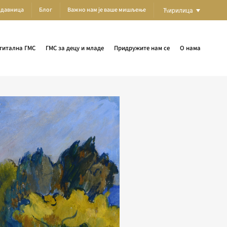
одавница
Блог
Важно нам је ваше мишљење
Ћирилица
гитална ГМС
ГМС за децу и младе
Придружите нам се
О нама