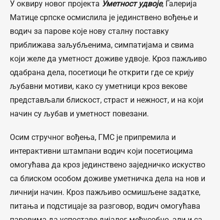
У оквиру новог пројекта
Уметност удвоје
, Галерија
Матице српске осмислила је јединствено вођење и
водич за парове које нову сталну поставку
приближава заљубљенима, симпатијама и свима
који желе да уметност доживе удвоје. Кроз пажљиво
одабрана дела, посетиоци ће открити где се крију
љубавни мотиви, како су уметници кроз векове
представљали блискост, страст и нежност, и на који
начин су љубав и уметност повезани.
Осим стручног вођења, ГМС је припремила и
интерактивни штампани водич који посетиоцима
омогућава да кроз јединствено заједничко искуство
са блиском особом доживе уметничка дела на нов и
личнији начин. Кроз пажљиво осмишљене задатке,
питања и подстицаје за разговор, водич омогућава
паровима да успоставе дијалог међусобно, али и са