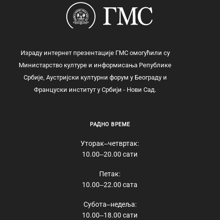
Израду интернет презентације ГМС омогућили су
Министарство културе и информисања Републике
Србије, Аустријски културни форум у Београду и
Француски институт у Србији - Нови Сад.
РАДНО ВРЕМЕ
Уторак‒четвртак:
10.00‒20.00 сати
Петак:
10.00‒22.00 сата
Субота‒недеља:
10.00‒18.00 сати