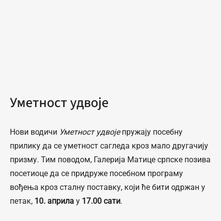
Уметност удвоје
Нови водичи
Уметност удвоје
пружају посебну
прилику да се уметност сагледа кроз мало другачију
призму. Тим поводом, Галерија Матице српске позива
посетиоце да се придруже посебном програму
вођења кроз сталну поставку, који ће бити одржан у
петак,
10. априла
у
17.00 сати
.