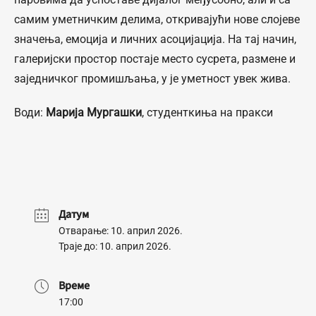
самим уметничким делима, откривајући нове слојеве
значења, емоција и личних асоцијација. На тај начин,
галеријски простор постаје место сусрета, размене и
заједничког промишљања, у је уметност увек жива.
Води:
Марија Мургашки
, студенткиња на пракси
Датум
Отварање: 10. април 2026.
Траје до: 10. април 2026.
Време
17:00