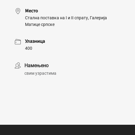
Место
Стална поставка на I и II спрату, Галерија
Матице српске
Улазница
400
Намењено
свим узрастима