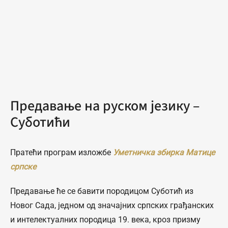
Предавање на руском језику –
Суботићи
Пратећи програм изложбе
Уметничка збирка Матице
српске
Предавање ће се бавити породицом Суботић из
Новог Сада, једном од значајних српских грађанских
и интелектуалних породица 19. века, кроз призму