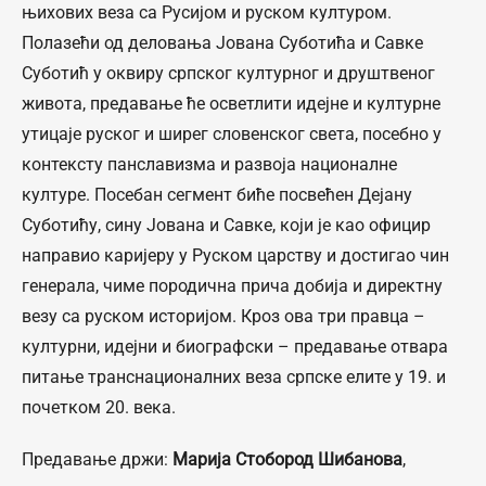
њихових веза са Русијом и руском културом.
Полазећи од деловања Јована Суботића и Савке
Суботић у оквиру српског културног и друштвеног
живота, предавање ће осветлити идејне и културне
утицаје руског и ширег словенског света, посебно у
контексту панславизма и развоја националне
културе. Посебан сегмент биће посвећен Дејану
Суботићу, сину Јована и Савке, који је као официр
направио каријеру у Руском царству и достигао чин
генерала, чиме породична прича добија и директну
везу са руском историјом. Кроз ова три правца –
културни, идејни и биографски – предавање отвара
питање транснационалних веза српске елите у 19. и
почетком 20. века.
Предавање држи:
Марија Стобород Шибанова
,