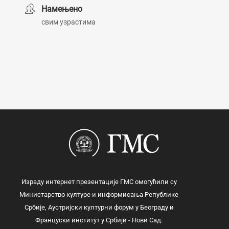
Намењено
свим узрастима
Израду интернет презентације ГМС омогућили су
Министарство културе и информисања Републике
Србије, Аустријски културни форум у Београду и
Француски институт у Србији - Нови Сад.