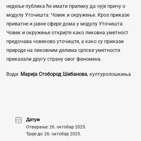
недеље публика ће имати прилику да чује причу о
модулу Уточишта: Човек и окружење. Кроз приказе
приватне и јавне сфере дома у модулу Уточишта:
Човек и окружење откријте како ликовна уметност
предочава човеково уточиште, а како су прикази
природе на ликовним делима српске уметности
приказали другу страну овог феномена.
Води:
Марија Стобород Шибанова
, културолошкиња
Датум
Отварање: 26. октобар 2025.
Траје до: 26. октобар 2025.