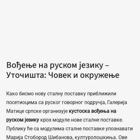
Вођење на руском језику –
Уточишта: Човек и окружење
Како бисмо нову сталну поставку приближили
посетиоцима са руског говорног подручја, Галерија
Матице српске организује
кустоска вођења на
руском језику
кроз модуле нове сталне поставке.
Публику ће са модулима сталне поставке упознавати
Марија Стобород Шибанова, културолошкиња. Ове