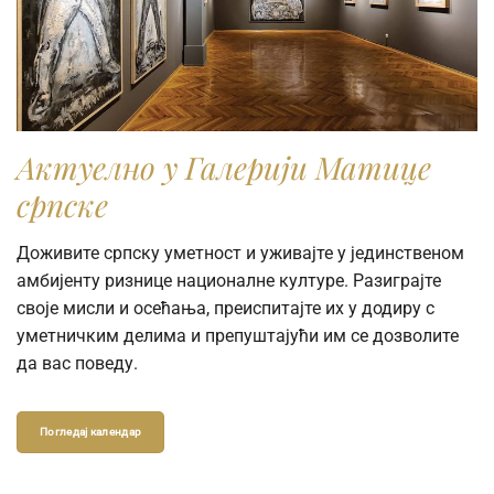
Актуелно у Галерији Матице
српске
Доживите српску уметност и уживајте у јединственом
амбијенту ризнице националне културе. Разиграјте
своје мисли и осећања, преиспитајте их у додиру с
уметничким делима и препуштајући им се дозволите
да вас поведу.
Погледај календар