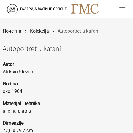
Прескочи
на
садржај
Почетна
Kolekcija
Autoportret u kafani
Autoportret u kafani
Autor
Aleksić Stevan
Godina
oko 1904.
Materijal i tehnika
ulje na platnu
Dimenzije
77,6 x 79,7 cm