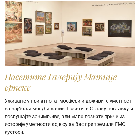
Посетите Галерију Матице
српске
Уживајте у пријатној атмосфери и доживите уметност
на најбољи могући начин. Посетите Сталну поставку и
послушајте занимљиве, али мало познате приче из
историје уметности које су за Вас припремили ГМС
кустоси.