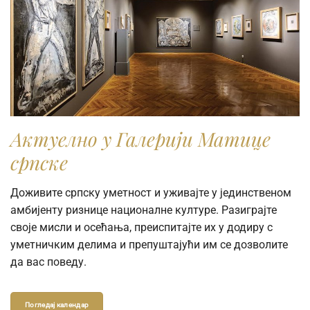
Актуелно у Галерији Матице
српске
Доживите српску уметност и уживајте у јединственом
амбијенту ризнице националне културе. Разиграјте
своје мисли и осећања, преиспитајте их у додиру с
уметничким делима и препуштајући им се дозволите
да вас поведу.
Погледај календар