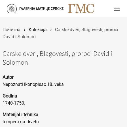
Прескочи
на
садржај
Почетна
Kolekcija
Carske dveri, Blagovesti, proroci
David i Solomon
Carske dveri, Blagovesti, proroci David i
Solomon
Autor
Nepoznati ikonopisac 18. veka
Godina
1740-1750.
Materijal i tehnika
tempera na drvetu