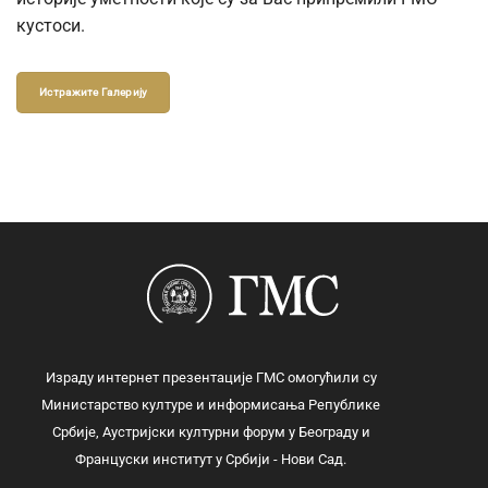
кустоси.
Истражите Галерију
Израду интернет презентације ГМС омогућили су
Министарство културе и информисања Републике
Србије, Аустријски културни форум у Београду и
Француски институт у Србији - Нови Сад.