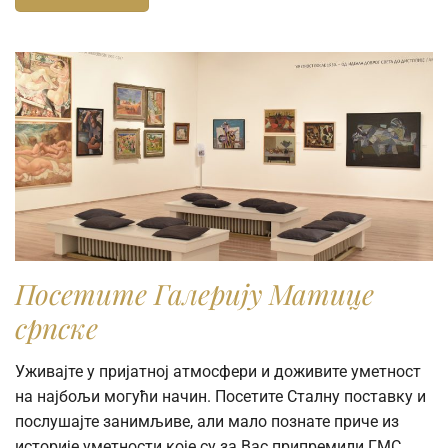
Посетите Галерију Матице
српске
Уживајте у пријатној атмосфери и доживите уметност
на најбољи могући начин. Посетите Сталну поставку и
послушајте занимљиве, али мало познате приче из
историје уметности које су за Вас припремили ГМС