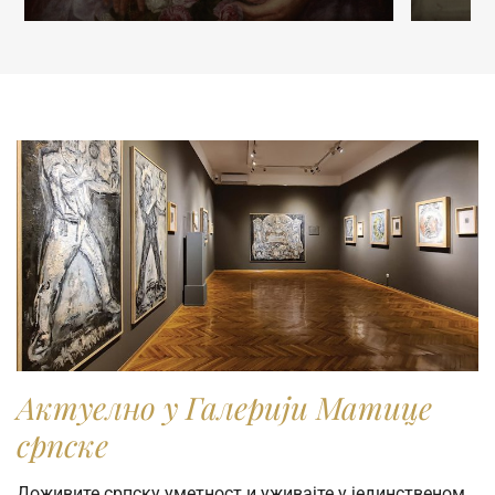
Ukoliko fotografiju koristite u obrazovne svrhe i
odgovara vam rezolucija od 720 piksela širine (72dpi),
možete je preuzeti direktno iz pretraživača kolekcije.
Ukoliko vam je potrebna fotografija visoke rezolucije radi
publikovanja ili reprodukovanja u naučne, stručne ili
komercijalne svrhe, molimo vas da popunite online
Zahtev za izdavanje digitalne fotografije.
Актуелно у Галерији Матице
српске
Доживите српску уметност и уживајте у јединственом