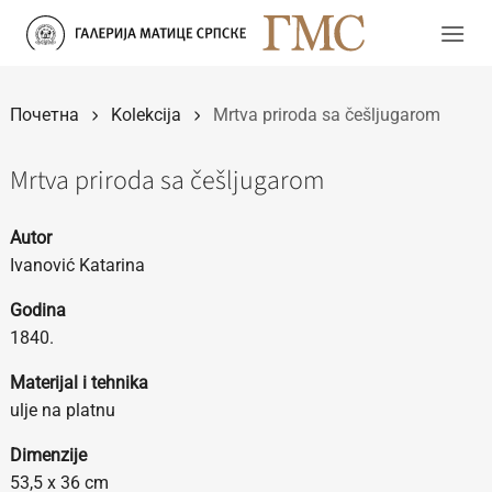
Прескочи
на
садржај
Почетна
Kolekcija
Mrtva priroda sa češljugarom
Mrtva priroda sa češljugarom
Autor
Ivanović Katarina
Godina
1840.
Materijal i tehnika
ulje na platnu
Dimenzije
53,5 x 36 cm