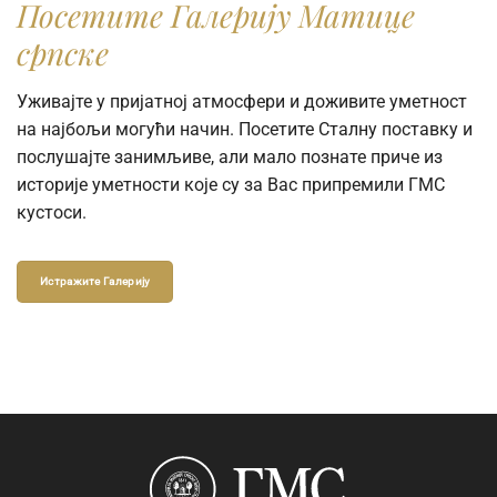
Посетите Галерију Матице
српске
Уживајте у пријатној атмосфери и доживите уметност
на најбољи могући начин. Посетите Сталну поставку и
послушајте занимљиве, али мало познате приче из
историје уметности које су за Вас припремили ГМС
кустоси.
Истражите Галерију