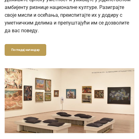
амбијенту ризнице националне културе. Разиграјте
своје мисли и осећања, преиспитајте их у додиру с
уметничким делима и препуштајући им се дозволите
да вас поведу.
Погледај календар