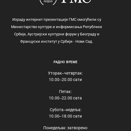
Израду интернет презентације ГМС омогућили су
Министарство културе и информисања Републике
Србије, Аустријски културни форум у Београду и
Француски институт у Србији - Нови Сад.
РАДНО ВРЕМЕ
Уторак‒четвртак:
10.00‒20.00 сати
Петак:
10.00‒22.00 сата
Субота‒недеља:
10.00‒18.00 сати
Понедељак: затворено