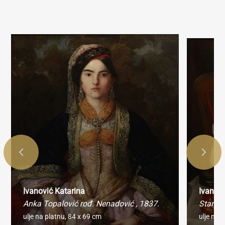
Ivanović Katarina
Ivanovi
Anka Topalović rođ. Nenadović
, 1837.
Starica
ulje na platnu,
84 x 69 cm
ulje na 