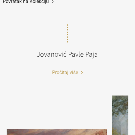
Povratak na Kolekciju
Jovanović Pavle Paja
Pročitaj više