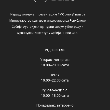
Израду интернет презентације ГМС омогућили су
Министарство културе и информисања Републике
Србије, Аустријски културни форум у Београду и
Француски институт у Србији - Нови Сад.
РАДНО ВРЕМЕ
Уторак‒четвртак:
10.00‒20.00 сати
Петак:
10.00‒22.00 сата
Субота‒недеља:
10.00‒18.00 сати
Понедељак: затворено