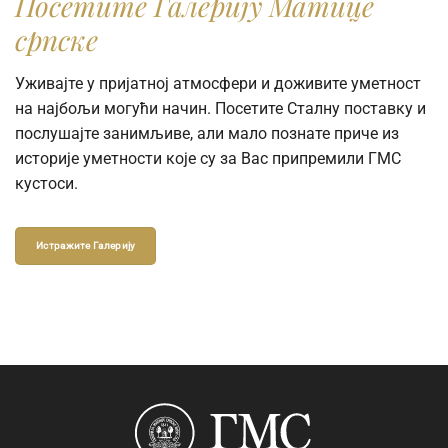
Посетите Галерију Матице
српске
Уживајте у пријатној атмосфери и доживите уметност
на најбољи могући начин. Посетите Сталну поставку и
послушајте занимљиве, али мало познате приче из
историје уметности које су за Вас припремили ГМС
кустоси.
Истражите Галерију