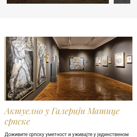
publikovanja ili reprodukovanja u naučne, stručne ili
komercijalne svrhe, molimo vas da popunite online
Zahtev za izdavanje digitalne fotografije.
Актуелно у Галерији Матице
српске
Доживите српску уметност и уживајте у јединственом