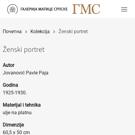
Прескочи
на
садржај
Почетна
Kolekcija
Ženski portret
Ženski portret
Autor
Jovanović Pavle Paja
Godina
1925-1930.
Materijal i tehnika
ulje na platnu
Dimenzije
60,5 x 50 cm