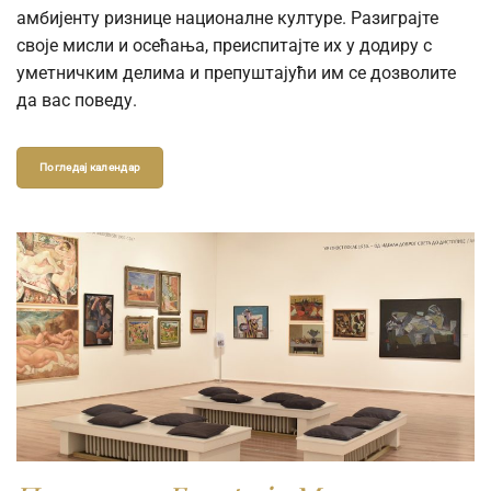
амбијенту ризнице националне културе. Разиграјте
своје мисли и осећања, преиспитајте их у додиру с
уметничким делима и препуштајући им се дозволите
да вас поведу.
Погледај календар