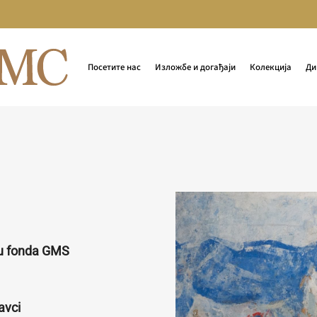
Посетите нас
Изложбе и догађаји
Колекција
Ди
ru fonda GMS
avci