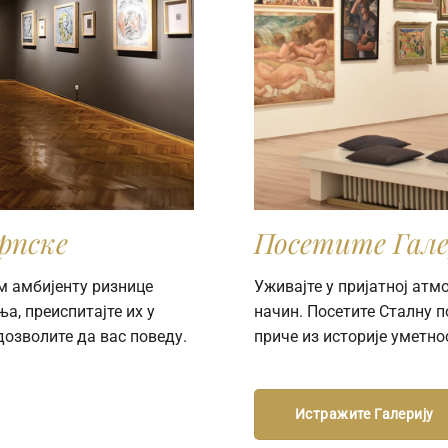
рпске
Посетите Гале
м амбијенту ризнице
Уживајте у пријатној ат
а, преиспитајте их у
начин. Посетите Сталну 
дозволите да вас поведу.
приче из историје уметно
Истражите Галерију