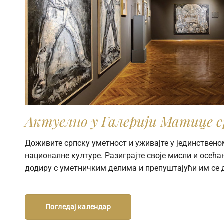
Актуелно у Галерији Матице с
Доживите српску уметност и уживајте у јединствено
националне културе. Разиграјте своје мисли и осећањ
додиру с уметничким делима и препуштајући им се 
Погледај календар