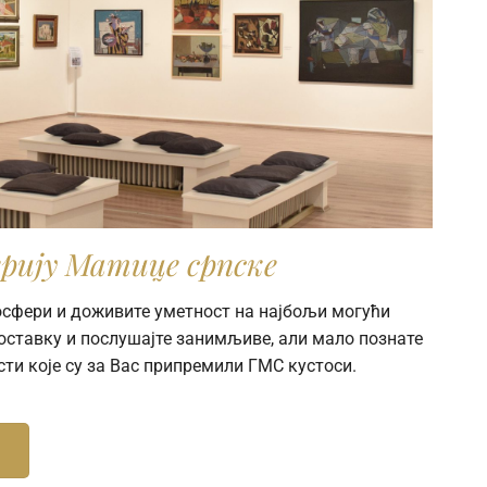
рију Матице српске
мосфери и доживите уметност на најбољи могући
поставку и послушајте занимљиве, али мало познате
сти које су за Вас припремили ГМС кустоси.