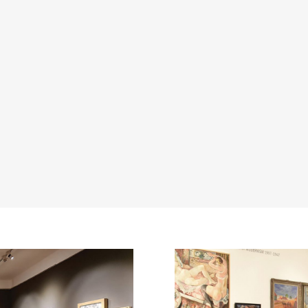
iko vam je potrebna fotografija visoke rezolucije radi publikovanj
rodukovanja u naučne, stručne ili komercijalne svrhe, molimo va
popunite online Zahtev za izdavanje digitalne fotografije.