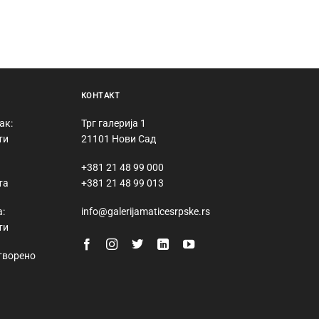
КОНТАКТ
ак:
Трг галерија 1
ти
21101 Нови Сад
+381 21 48 99 000
та
+381 21 48 99 013
:
info@galerijamaticesrpske.rs
ти
творено