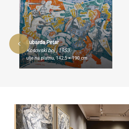
Ukol
rep
Lubarda Petar
Kosovski boj
, 1953.
ulje na platnu,
142,5 × 190 cm