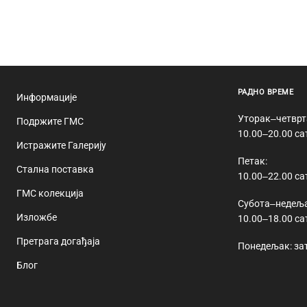
РАДНО ВРЕМЕ
Информације
Уторак‒четврт
Подржите ГМС
10.00‒20.00 са
Истражите Галерију
Петак:
Стална поставка
10.00‒22.00 са
ГМС колекција
Субота‒недеља
Изложбе
10.00‒18.00 са
Претрага догађаја
Понедељак: за
Блог