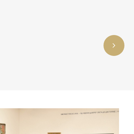
a ili
s da