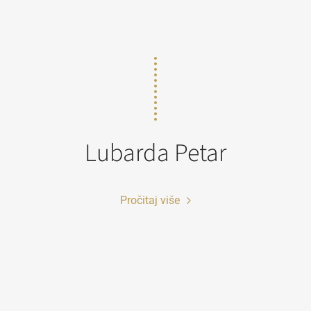
Lubarda Petar
Pročitaj više
ko fotografiju koristite u obrazovne svrhe i odgovara vam rezoluc
sela širine (72dpi), možete je preuzeti direktno iz pretraživača ko