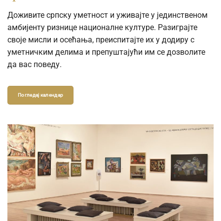
publikovanja ili reprodukovanja u naučne, stručne ili
Доживите српску уметност и уживајте у јединственом
komercijalne svrhe, molimo vas da popunite online
амбијенту ризнице националне културе. Разиграјте
Zahtev za izdavanje digitalne fotografije.
своје мисли и осећања, преиспитајте их у додиру с
уметничким делима и препуштајући им се дозволите
да вас поведу.
Погледај календар