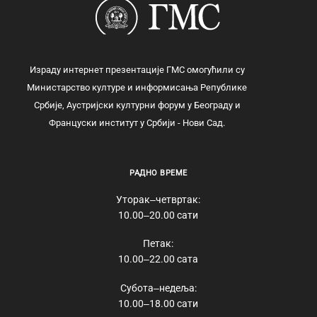
Израду интернет презентације ГМС омогућили су
Министарство културе и информисања Републике
Србије, Аустријски културни форум у Београду и
Француски институт у Србији - Нови Сад.
РАДНО ВРЕМЕ
Уторак‒четвртак:
10.00‒20.00 сати
Петак:
10.00‒22.00 сата
Субота‒недеља:
10.00‒18.00 сати