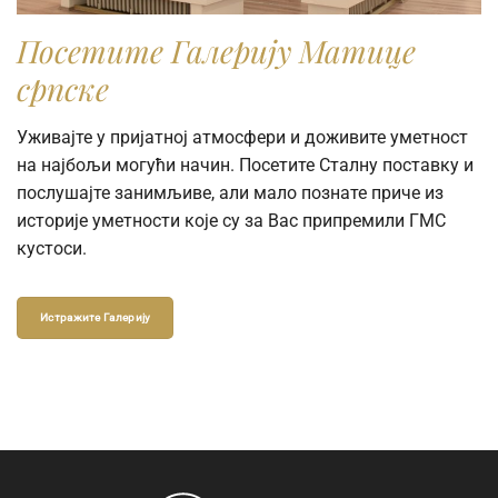
Посетите Галерију Матице
српске
Уживајте у пријатној атмосфери и доживите уметност
на најбољи могући начин. Посетите Сталну поставку и
послушајте занимљиве, али мало познате приче из
историје уметности које су за Вас припремили ГМС
кустоси.
Истражите Галерију