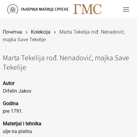
Прескочи
на
садржај
Почетна
Kolekcija
Marta Tekelija rođ. Nenadović,
majka Save Tekelije
Marta Tekelija rođ. Nenadović, majka Save
Tekelije
Autor
Orfelin Jakov
Godina
pre 1791.
Materijal i tehnika
ulje na platnu